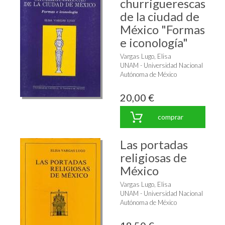
churriguerescas
de la ciudad de
México "Formas
e iconología"
Vargas Lugo, Elisa
UNAM - Universidad Nacional
Autónoma de México
20,00 €
comprar
Las portadas
religiosas de
México
Vargas Lugo, Elisa
UNAM - Universidad Nacional
Autónoma de México