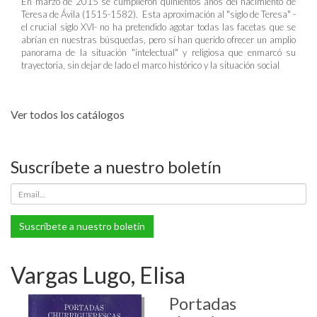
En marzo de 2015 se cumplieron quinientos años del nacimiento de
Teresa de Ávila (1515-1582). Esta aproximación al "siglo de Teresa" -
el crucial siglo XVI- no ha pretendido agotar todas las facetas que se
abrían en nuestras búsquedas, pero sí han querido ofrecer un amplio
panorama de la situación "intelectual" y religiosa que enmarcó su
trayectoria, sin dejar de lado el marco histórico y la situación social
Ver todos los catálogos
Suscríbete a nuestro boletín
Suscríbete a nuestro boletín
Vargas Lugo, Elisa
Portadas