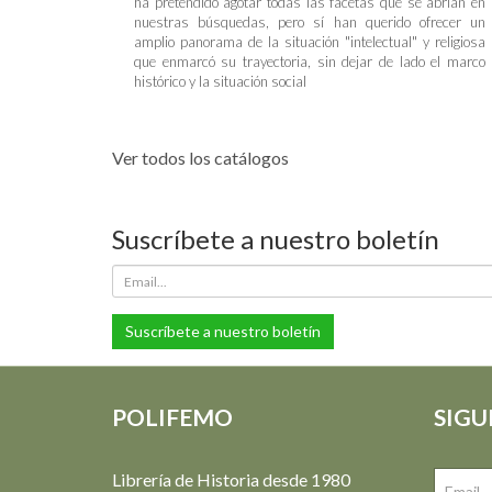
ha pretendido agotar todas las facetas que se abrían en
nuestras búsquedas, pero sí han querido ofrecer un
amplio panorama de la situación "intelectual" y religiosa
que enmarcó su trayectoria, sin dejar de lado el marco
histórico y la situación social
Ver todos los catálogos
Suscríbete a nuestro boletín
Suscríbete a nuestro boletín
POLIFEMO
SIGU
Librería de Historia desde 1980