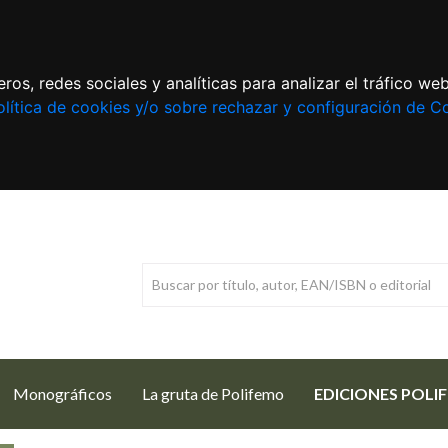
ros, redes sociales y analíticas para analizar el tráfico w
lítica de cookies y/o sobre rechazar y configuración de C
Monográficos
La gruta de Polifemo
EDICIONES POLI