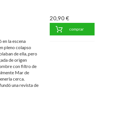
20,90 €
comprar
 en la escena
en pleno colapso
laban de ella, pero
gada de origen
 hombre con filtro de
ealmente Mar de
enerla cerca.
 fundó una revista de