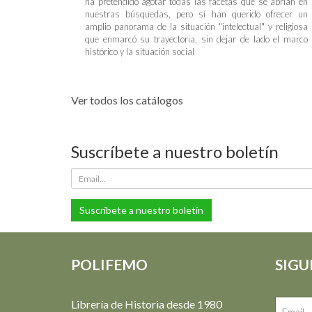
ha pretendido agotar todas las facetas que se abrían en
nuestras búsquedas, pero sí han querido ofrecer un
amplio panorama de la situación "intelectual" y religiosa
que enmarcó su trayectoria, sin dejar de lado el marco
histórico y la situación social
Ver todos los catálogos
Suscríbete a nuestro boletín
Suscríbete a nuestro boletín
POLIFEMO
SIGU
Librería de Historia desde 1980