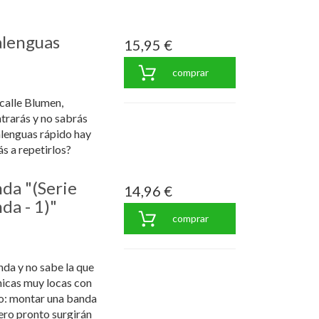
balenguas
15,95 €
comprar
 calle Blumen,
trarás y no sabrás
alenguas rápido hay
ás a repetirlos?
nda "(Serie
14,96 €
da - 1)"
comprar
nda y no sabe la que
chicas muy locas con
ño: montar una banda
Pero pronto surgirán