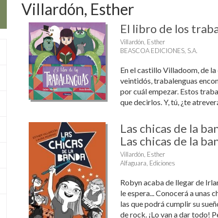
Villardón, Esther
El libro de los tra
Villardón, Esther
BEASCOA EDICIONES, S.A.
En el castillo Villadoom, de la
veintidós, trabalenguas encon
por cuál empezar. Estos trab
que decirlos. Y, tú, ¿te atrever
Las chicas de la ba
Las chicas de la ban
Villardón, Esther
Alfaguara, Ediciones
Robyn acaba de llegar de Irla
le espera... Conocerá a unas 
las que podrá cumplir su sue
de rock. ¡Lo van a dar todo! 