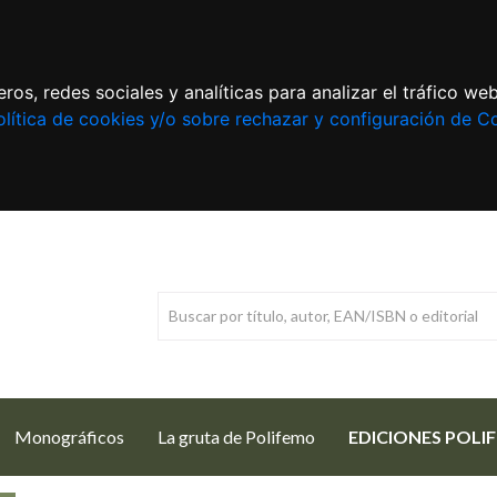
ros, redes sociales y analíticas para analizar el tráfico w
lítica de cookies y/o sobre rechazar y configuración de C
Monográficos
La gruta de Polifemo
EDICIONES POLI