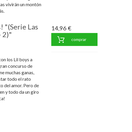
tas vivirán un montón
ás.
! "(Serie Las
14,96 €
 2)"
comprar
on los Lil boys a
gran concurso de
ene muchas ganas,
tar todo el rato
to del amor. Pero de
n y todo da un giro
ca!