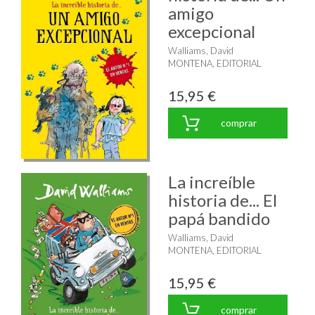
amigo
excepcional
Walliams, David
MONTENA, EDITORIAL
15,95 €
comprar
La increíble
historia de... El
papá bandido
Walliams, David
MONTENA, EDITORIAL
15,95 €
comprar