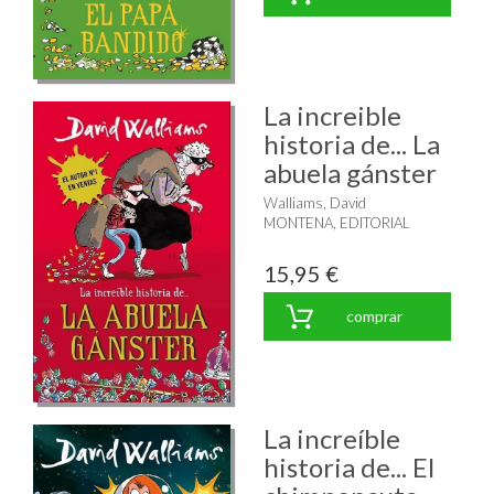
La increible
historia de... La
abuela gánster
Walliams, David
MONTENA, EDITORIAL
15,95 €
comprar
La increíble
historia de... El