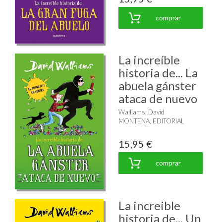
comprar
La increíble
historia de... La
abuela gánster
ataca de nuevo
Walliams, David
MONTENA, EDITORIAL
15,95 €
comprar
La increible
historia de... Un