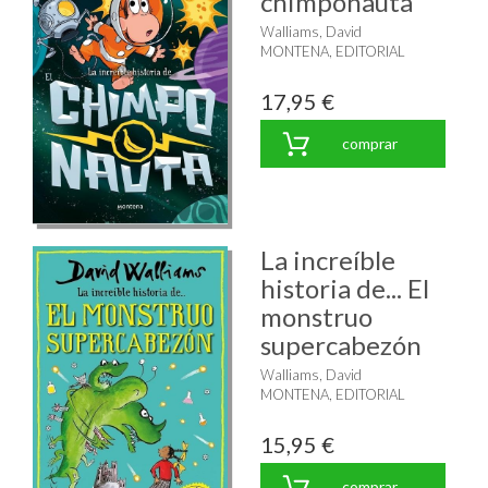
chimponauta
Walliams, David
MONTENA, EDITORIAL
17,95 €
comprar
La increíble
historia de... El
monstruo
supercabezón
Walliams, David
MONTENA, EDITORIAL
15,95 €
comprar