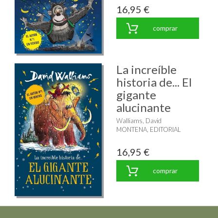
16,95 €
comprar
La increíble
historia de... El
gigante
alucinante
Walliams, David
MONTENA, EDITORIAL
16,95 €
comprar