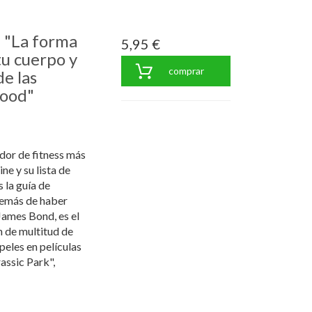
e "La forma
5,95 €
tu cuerpo y
comprar
e las
wood"
dor de fitness más
ine y su lista de
 la guía de
demás de haber
James Bond, es el
n de multitud de
peles en películas
assic Park",