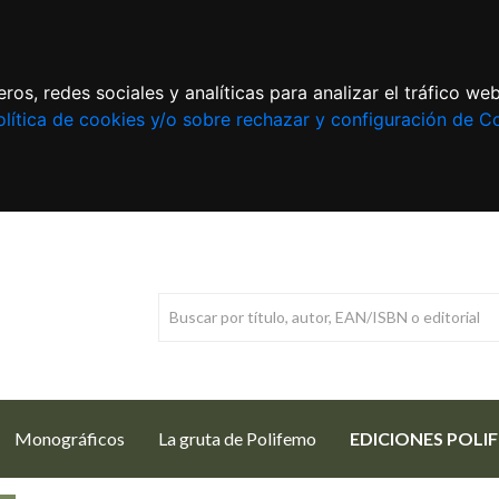
ros, redes sociales y analíticas para analizar el tráfico w
lítica de cookies y/o sobre rechazar y configuración de C
Monográficos
La gruta de Polifemo
EDICIONES POLI