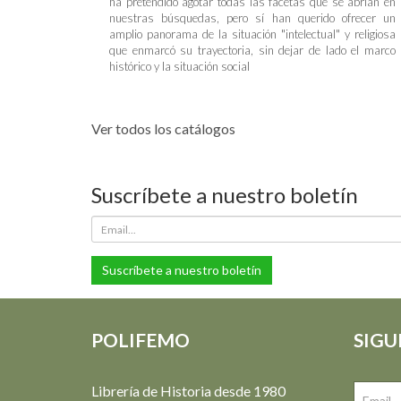
ha pretendido agotar todas las facetas que se abrían en
nuestras búsquedas, pero sí han querido ofrecer un
amplio panorama de la situación "intelectual" y religiosa
que enmarcó su trayectoria, sin dejar de lado el marco
histórico y la situación social
Ver todos los catálogos
Suscríbete a nuestro boletín
Suscríbete a nuestro boletín
POLIFEMO
SIGU
Librería de Historia desde 1980