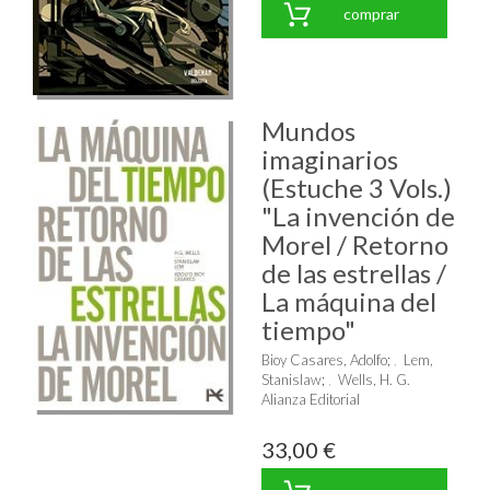
comprar
Mundos
imaginarios
(Estuche 3 Vols.)
"La invención de
Morel / Retorno
de las estrellas /
La máquina del
tiempo"
Bioy Casares, Adolfo
;
Lem,
Stanislaw
;
Wells, H. G.
Alianza Editorial
33,00 €