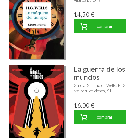
Alianza Editorial
14,50 €
comprar
La guerra de los
mundos
García, Santiago
;
Wells, H. G.
Astiberri ediciones, S.L.
16,00 €
comprar