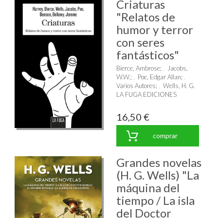
Criaturas
"Relatos de
humor y terror
con seres
fantásticos"
Bierce, Ambrose
;
Jacobs,
W.W.
;
Poe, Edgar Allan
;
Varios Autores
;
Wells, H. G.
LA FUGA EDICIONES
16,50 €
comprar
Grandes novelas
(H. G. Wells) "La
máquina del
tiempo / La isla
del Doctor