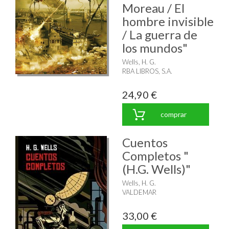
Moreau / El
hombre invisible
/ La guerra de
los mundos"
Wells, H. G.
RBA LIBROS, S.A.
24,90 €
comprar
Cuentos
Completos "
(H.G. Wells)"
Wells, H. G.
VALDEMAR
33,00 €