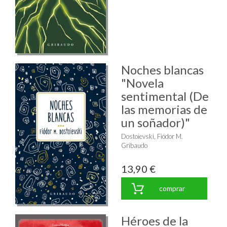
Noches blancas
"Novela
sentimental (De
las memorias de
un soñador)"
Dostoievski, Fiódor M.
Gribaudo
13,90 €
comprar
Héroes de la