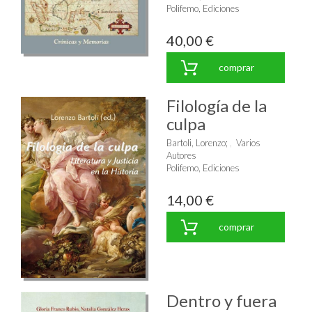
Polifemo, Ediciones
40,00 €
comprar
Filología de la
culpa
Bartoli, Lorenzo
;
Varios
Autores
Polifemo, Ediciones
14,00 €
comprar
Dentro y fuera