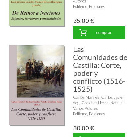
Autores
Polifemo, Ediciones
35,00 €
comprar
Las
Comunidades de
Castilla: Corte,
poder y
conflicto (1516-
1525)
Carlos Morales, Carlos Javier
de
;
González Heras, Natalia
;
Varios Autores
Polifemo, Ediciones
30,00 €