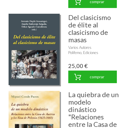
comprar
Del clasicismo
de élite al
clasicismo de
masas
Varios Autores
Polifemo, Ediciones
25,00 €
comprar
La quiebra de un
modelo
dinástico
"Relaciones
entre la Casa de