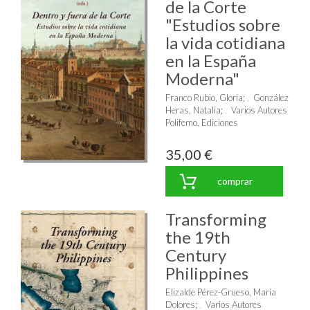
de la Corte
"Estudios sobre
la vida cotidiana
en la España
Moderna"
Franco Rubio, Gloria
;
González
Heras, Natalia
;
Varios Autores
Polifemo, Ediciones
35,00 €
comprar
Transforming
the 19th
Century
Philippines
Elizalde Pérez-Grueso, María
Dolores
;
Varios Autores