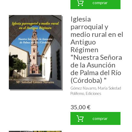
comprar
Iglesia
parroquial y
medio rural en el
Antiguo
Régimen
"Nuestra Señora
de la Asunción
de Palma del Río
(Córdoba) "
Gómez Navarro, María Soledad
Polifemo, Ediciones
35,00 €
comprar