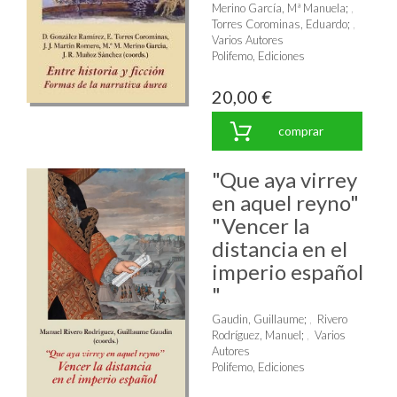
Merino García, Mª Manuela
;
Torres Corominas, Eduardo
;
Varios Autores
Polifemo, Ediciones
20,00 €
comprar
"Que aya virrey
en aquel reyno"
"Vencer la
distancia en el
imperio español
"
Gaudin, Guillaume
;
Rivero
Rodríguez, Manuel
;
Varios
Autores
Polifemo, Ediciones