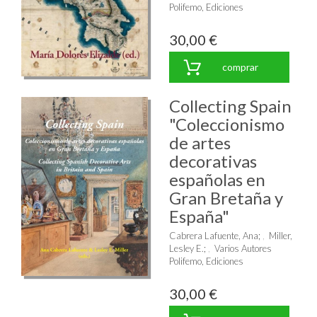
Polifemo, Ediciones
30,00 €
comprar
Collecting Spain
"Coleccionismo
de artes
decorativas
españolas en
Gran Bretaña y
España"
Cabrera Lafuente, Ana
;
Miller,
Lesley E.
;
Varios Autores
Polifemo, Ediciones
30,00 €