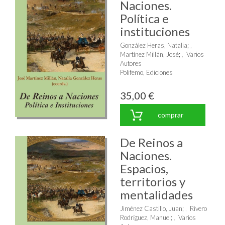
Naciones.
Política e
instituciones
González Heras, Natalia
;
Martínez Millán, José
;
Varios
Autores
Polifemo, Ediciones
35,00 €
comprar
De Reinos a
Naciones.
Espacios,
territorios y
mentalidades
Jiménez Castillo, Juan
;
Rivero
Rodríguez, Manuel
;
Varios