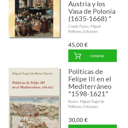
Austria y los
Vasa de Polonia
(1635-1668) "
Conde Pazos, Miguel
Polifemo, Ediciones
45,00 €
comprar
Políticas de
Felipe III en el
Mediterráneo
"1598-1621"
Bunes, Miguel Ángel de
Polifemo, Ediciones
30,00 €