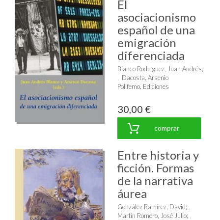
El
asociacionismo
español de una
emigración
diferenciada
Blanco Rodr¡guez, Juan Andrés
;
Dacosta, Arsenio
Polifemo, Ediciones
30,00 €
comprar
Entre historia y
ficción. Formas
de la narrativa
áurea
González Ramírez, David
;
Martín Romero, José Julio
;