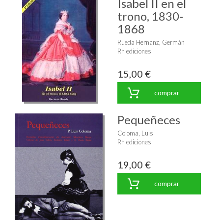
Isabel II en el
trono, 1830-
1868
Rueda Hernanz, Germán
Rh ediciones
15,00 €
comprar
Pequeñeces
Coloma, Luis
Rh ediciones
19,00 €
comprar