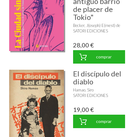
antiguo barrio
de placer de
Tokio"
Becker, J(oseph) E(rnest) de
SATORI EDICIONES
28,00 €
comprar
El discípulo del
diablo
Hamao, Siro
SATORI EDICIONES
19,00 €
comprar