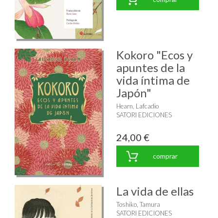
Kokoro "Ecos y
apuntes de la
vida íntima de
Japón"
Hearn, Lafcadio
SATORI EDICIONES
24,00 €
comprar
La vida de ellas
Toshiko, Tamura
SATORI EDICIONES