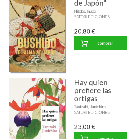
de Japón"
Nitobe, Inazo
SATORI EDICIONES
20,80 €
comprar
Hay quien
prefiere las
ortigas
Tanizaki, Junichiro
SATORI EDICIONES
23,00 €
comprar