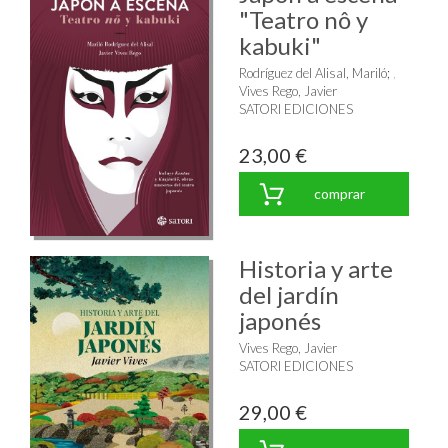
"Teatro nô y
kabuki"
Rodríguez del Alisal, Mariló
;
Vives Rego, Javier
SATORI EDICIONES
23,00 €
comprar
Historia y arte
del jardín
japonés
Vives Rego, Javier
SATORI EDICIONES
29,00 €