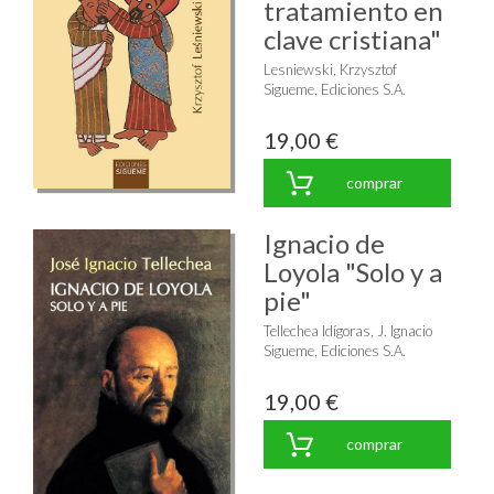
tratamiento en
clave cristiana"
Lesniewski, Krzysztof
Sigueme, Ediciones S.A.
19,00 €
comprar
Ignacio de
Loyola "Solo y a
pie"
Tellechea Idígoras, J. Ignacio
Sigueme, Ediciones S.A.
19,00 €
comprar