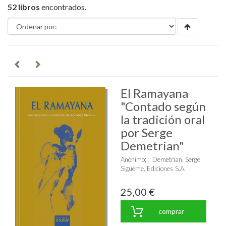
52 libros
encontrados.
El Ramayana
"Contado según
la tradición oral
por Serge
Demetrian"
Anónimo
;
Demetrian, Serge
Sigueme, Ediciones S.A.
25,00 €
comprar