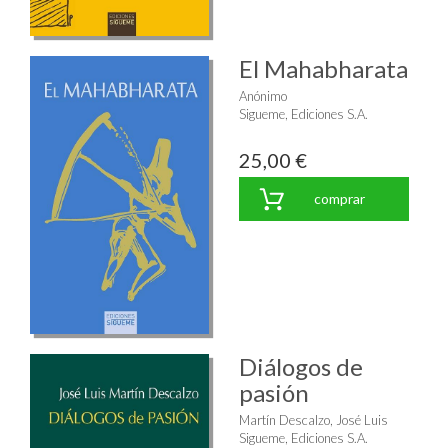
El Mahabharata
Anónimo
Sigueme, Ediciones S.A.
25,00 €
comprar
Diálogos de
pasión
Martín Descalzo, José Luis
Sigueme, Ediciones S.A.