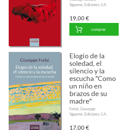
Sigueme, Ediciones S.A.
19,00 €
comprar
Elogio de la
soledad, el
silencio y la
escucha "Como
un niño en
brazos de su
madre"
Forlai, Giuseppe
Sigueme, Ediciones S.A.
17,00 €