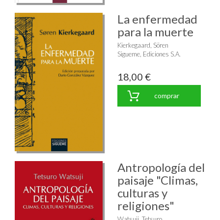
La enfermedad
para la muerte
Kierkegaard, Sören
Sigueme, Ediciones S.A.
18,00 €
comprar
Antropología del
paisaje "Climas,
culturas y
religiones"
Watsuji, Tetsuro