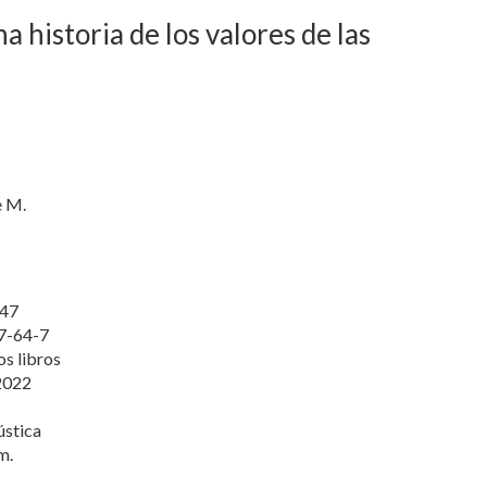
 historia de los valores de las
e M.
47
7-64-7
os libros
2022
ústica
m.