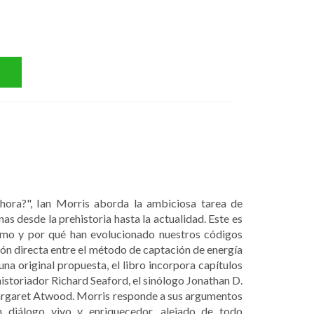
ora?", Ian Morris aborda la ambiciosa tarea de
as desde la prehistoria hasta la actualidad. Este es
ómo y por qué han evolucionado nuestros códigos
ción directa entre el método de captación de energía
na original propuesta, el libro incorpora capítulos
l historiador Richard Seaford, el sinólogo Jonathan D.
 Margaret Atwood. Morris responde a sus argumentos
un diálogo vivo y enriquecedor, alejado de todo