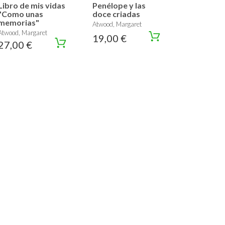
Libro de mis vidas
Penélope y las
"Como unas
doce criadas
memorias"
Atwood, Margaret
Atwood, Margaret
19,00 €
27,00 €