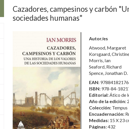
Cazadores, campesinos y carbón "Una
sociedades humanas"
Autor/es
Atwood, Margaret
Korsgaard, Christin
Morris, Ian
Seaford, Richard
Spence, Jonathan D.
EAN:
97884182176
ISBN:
978-84-1821
Editorial:
Ático de l
Año de la edición:
Colección:
Tempus
Encuadernación:
R
Medidas:
15 X 23 c
Páginas:
432