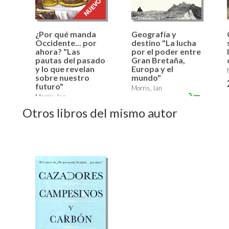
¿Por qué manda
Geografía y
Occidente... por
destino "La lucha
ahora? "Las
por el poder entre
pautas del pasado
Gran Bretaña,
y lo que revelan
Europa y el
sobre nuestro
mundo"
futuro"
Morris, Ian
Morris, Ian
37,95 €
18,95 €
Otros libros del mismo autor