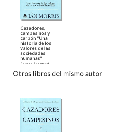
Cazadores,
campesinos y
carbón "Una
historia de los
valores de las
sociedades
humanas"
Atwood, Margaret,
Korsgaard, Christine M.,
Otros libros del mismo autor
Morris, Ian, Seaford,
Richard, Spence,
Jonathan D.
26,50 €