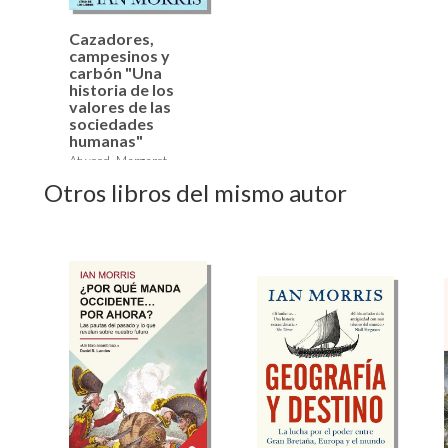
Cazadores,
campesinos y
carbón "Una
historia de los
valores de las
sociedades
humanas"
Atwood, Margaret,
Korsgaard, Christine M.,
Otros libros del mismo autor
Morris, Ian, Seaford,
Richard, Spence,
Jonathan D.
26,50 €