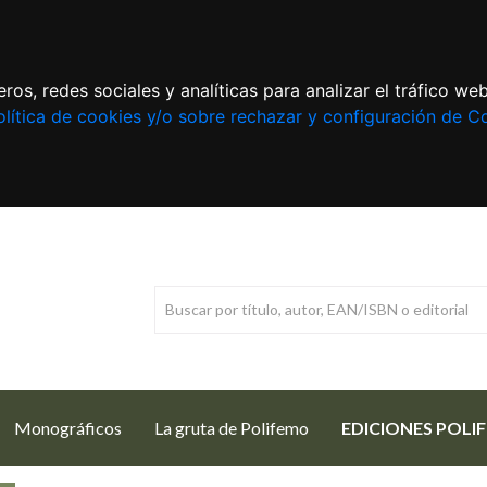
ros, redes sociales y analíticas para analizar el tráfico w
lítica de cookies y/o sobre rechazar y configuración de C
Monográficos
La gruta de Polifemo
EDICIONES POLI