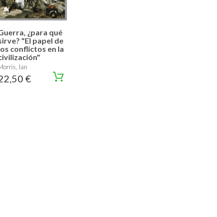
Guerra, ¿para qué
sirve? "El papel de
los conflictos en la
civilización"
Morris, Ian
22,50 €