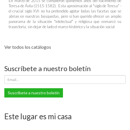
En marzo de 2015 se cumplieron quinientos años del nacimiento de
Teresa de Ávila (1515-1582). Esta aproximación al "siglo de Teresa" -
el crucial siglo XVI- no ha pretendido agotar todas las facetas que se
abrían en nuestras búsquedas, pero sí han querido ofrecer un amplio
panorama de la situación "intelectual" y religiosa que enmarcó su
trayectoria, sin dejar de lado el marco histórico y la situación social
Ver todos los catálogos
Suscríbete a nuestro boletín
Suscríbete a nuestro boletín
Este lugar es mi casa