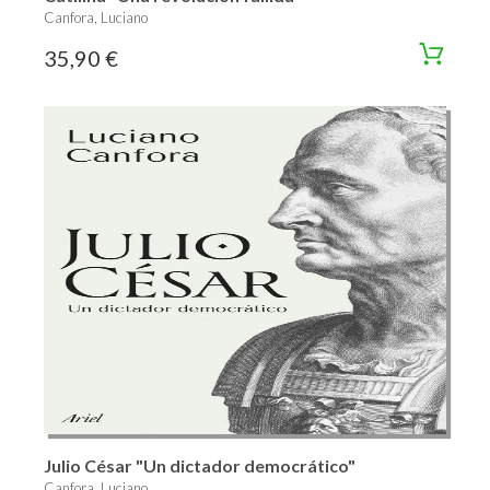
Canfora, Luciano
35,90 €
Julio César "Un dictador democrático"
Canfora, Luciano