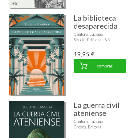
La biblioteca
desaparecida
Canfora, Luciano
Siruela, Ediciones S.A.
19,95 €
comprar
La guerra civil
ateniense
Canfora, Luciano
Gredos, Editorial