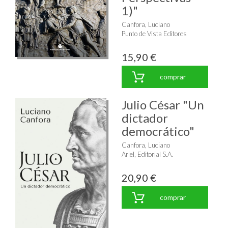
1)"
Canfora, Luciano
Punto de Vista Editores
15,90 €
comprar
Julio César "Un
dictador
democrático"
Canfora, Luciano
Ariel, Editorial S.A.
20,90 €
comprar