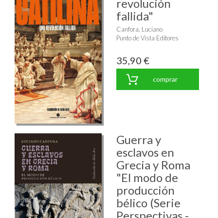
revolución
fallida"
Canfora, Luciano
Punto de Vista Editores
35,90 €
comprar
Guerra y
esclavos en
Grecia y Roma
"El modo de
producción
bélico (Serie
Perspectivas -