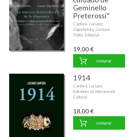
Geminello
Preterossi"
Canfora, Luciano
;
Zagrebelsky, Gustavo
Trotta, Editorial
19,00 €
comprar
1914
Canfora, Luciano
Ediciones de Intervención
Cultural
18,00 €
comprar