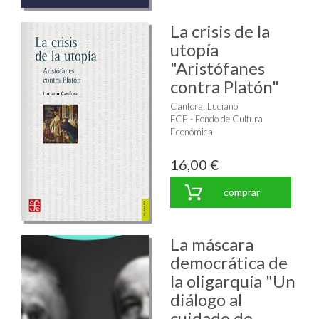
La crisis de la
utopía
"Aristófanes
contra Platón"
Canfora, Luciano
FCE - Fondo de Cultura
Económica
16,00 €
comprar
La máscara
democrática de
la oligarquía "Un
diálogo al
cuidado de