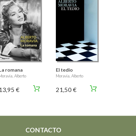
La romana
El tedio
Moravia, Alberto
Moravia, Alberto
13,95 €
21,50 €
CONTACTO