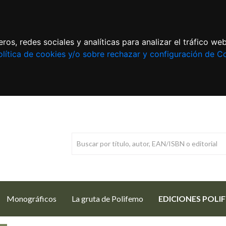
ros, redes sociales y analíticas para analizar el tráfico w
lítica de cookies y/o sobre rechazar y configuración de C
Monográficos
La gruta de Polifemo
EDICIONES POLI