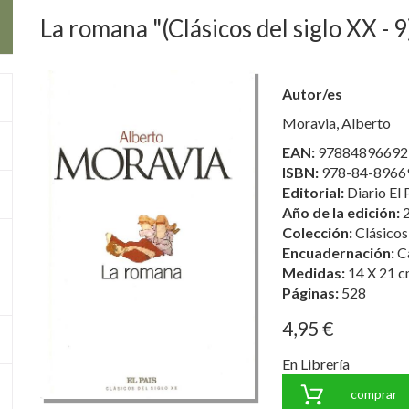
La romana "(Clásicos del siglo XX - 9
Autor/es
Moravia, Alberto
EAN:
97884896692
ISBN:
978-84-8966
Editorial:
Diario El P
Año de la edición:
Colección:
Clásicos
Encuadernación:
C
Medidas:
14 X 21 c
Páginas:
528
4,95 €
En Librería
comprar