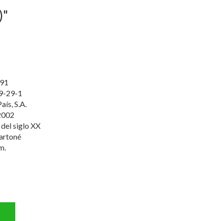
)"
91
9-29-1
aís, S.A.
2002
 del siglo XX
artoné
m.