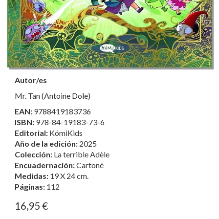
Autor/es
Mr. Tan (Antoine Dole)
EAN:
9788419183736
ISBN:
978-84-19183-73-6
Editorial:
KómiKids
Año de la edición:
2025
Colección:
La terrible Adèle
Encuadernación:
Cartoné
Medidas:
19 X 24 cm.
Páginas:
112
16,95 €