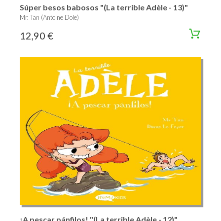
Súper besos babosos "(La terrible Adèle - 13)"
Mr. Tan (Antoine Dole)
12,90 €
¡A pescar pánfilos! "(La terrible Adèle - 12)"