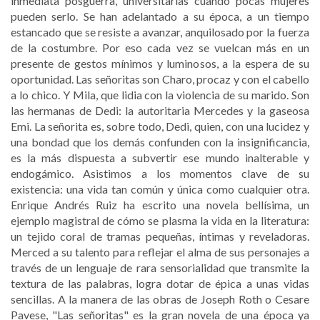
inmediata posguerra, universitarias cuando pocas mujeres
pueden serlo. Se han adelantado a su época, a un tiempo
estancado que se resiste a avanzar, anquilosado por la fuerza
de la costumbre. Por eso cada vez se vuelcan más en un
presente de gestos mínimos y luminosos, a la espera de su
oportunidad. Las señoritas son Charo, procaz y con el cabello
a lo chico. Y Mila, que lidia con la violencia de su marido. Son
las hermanas de Dedi: la autoritaria Mercedes y la gaseosa
Emi. La señorita es, sobre todo, Dedi, quien, con una lucidez y
una bondad que los demás confunden con la insignificancia,
es la más dispuesta a subvertir ese mundo inalterable y
endogámico. Asistimos a los momentos clave de su
existencia: una vida tan común y única como cualquier otra.
Enrique Andrés Ruiz ha escrito una novela bellísima, un
ejemplo magistral de cómo se plasma la vida en la literatura:
un tejido coral de tramas pequeñas, íntimas y reveladoras.
Merced a su talento para reflejar el alma de sus personajes a
través de un lenguaje de rara sensorialidad que transmite la
textura de las palabras, logra dotar de épica a unas vidas
sencillas. A la manera de las obras de Joseph Roth o Cesare
Pavese, "Las señoritas" es la gran novela de una época ya