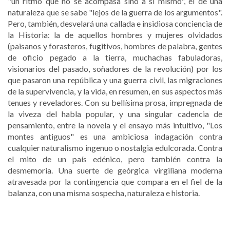
"un ritmo que no se acompasa sino a sí mismo", el de una
naturaleza que se sabe "lejos de la guerra de los argumentos".
Pero, también, desvelará una callada e insidiosa conciencia de
la Historia: la de aquellos hombres y mujeres olvidados
(paisanos y forasteros, fugitivos, hombres de palabra, gentes
de oficio pegado a la tierra, muchachas fabuladoras,
visionarios del pasado, soñadores de la revolución) por los
que pasaron una república y una guerra civil, las migraciones
de la supervivencia, y la vida, en resumen, en sus aspectos más
tenues y reveladores. Con su bellísima prosa, impregnada de
la viveza del habla popular, y una singular cadencia de
pensamiento, entre la novela y el ensayo más intuitivo, "Los
montes antiguos" es una ambiciosa indagación contra
cualquier naturalismo ingenuo o nostalgia edulcorada. Contra
el mito de un país edénico, pero también contra la
desmemoria. Una suerte de geórgica virgiliana moderna
atravesada por la contingencia que compara en el fiel de la
balanza, con una misma sospecha, naturaleza e historia.