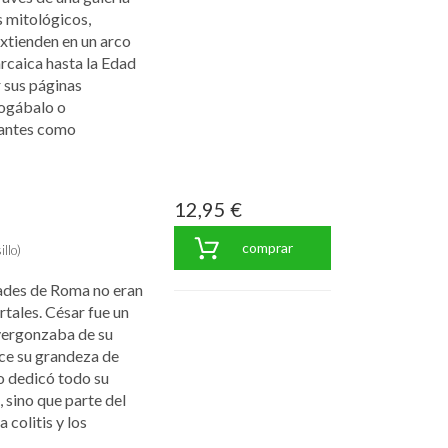
s mitológicos,
 extienden en un arco
rcaica hasta la Edad
 sus páginas
ogábalo o
nantes como
12,95 €
comprar
llo)
dades de Roma no eran
rtales. César fue un
avergonzaba de su
ece su grandeza de
no dedicó todo su
 sino que parte del
colitis y los