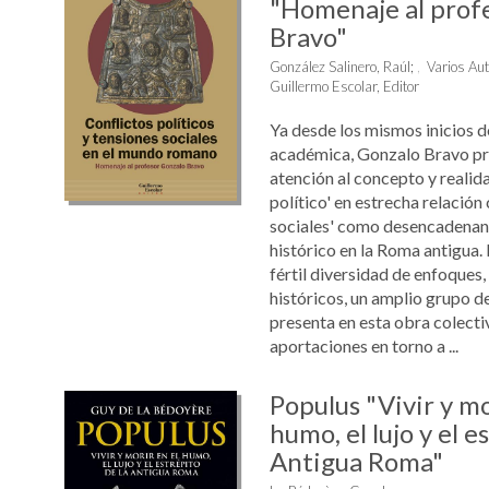
"Homenaje al prof
Bravo"
González Salinero, Raúl
;
Varios Au
Guillermo Escolar, Editor
Ya desde los mismos inicios d
académica, Gonzalo Bravo pr
atención al concepto y realida
político' en estrecha relación 
sociales' como desencadenant
histórico en la Roma antigua.
fértil diversidad de enfoques
históricos, un amplio grupo de
presenta en esta obra colecti
aportaciones en torno a ...
Populus "Vivir y mo
humo, el lujo y el e
Antigua Roma"