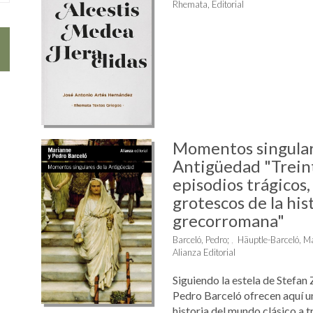
Rhemata, Editorial
Momentos singular
Antigüedad "Treint
episodios trágicos,
grotescos de la his
grecorromana"
Barceló, Pedro
;
Häuptle-Barceló, M
Alianza Editorial
Siguiendo la estela de Stefan
Pedro Barceló ofrecen aquí un
historia del mundo clásico a t