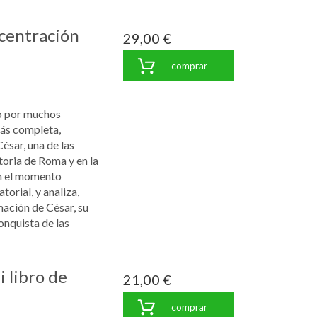
ncentración
29,00 €
comprar
o por muchos
ás completa,
César, una de las
toria de Roma y en la
en el momento
torial, y analiza,
mación de César, su
conquista de las
 libro de
21,00 €
comprar