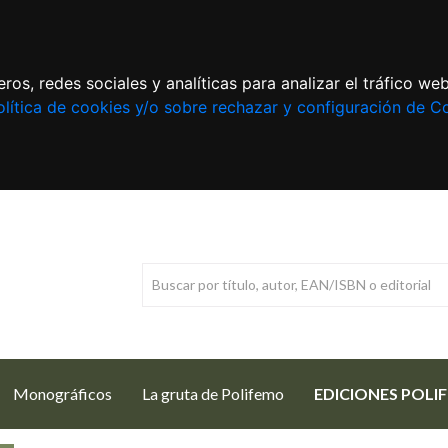
ros, redes sociales y analíticas para analizar el tráfico w
lítica de cookies y/o sobre rechazar y configuración de C
Monográficos
La gruta de Polifemo
EDICIONES POLI