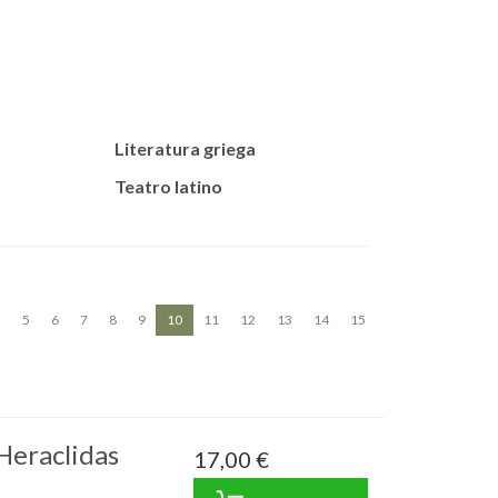
Literatura griega
Teatro latino
(current)
«
5
6
7
8
9
10
11
12
13
14
15
»
 Heraclidas
17,00 €