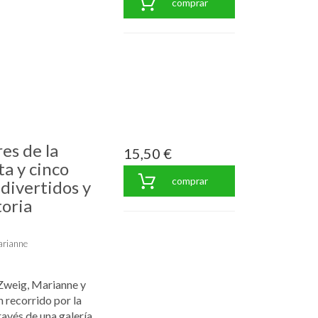
comprar
es de la
15,50 €
a y cinco
comprar
 divertidos y
toria
arianne
 Zweig, Marianne y
 recorrido por la
ravés de una galería