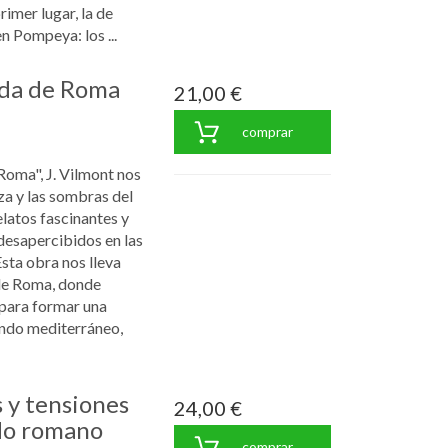
rimer lugar, la de
en Pompeya: los ...
ida de Roma
21,00 €
comprar
Roma", J. Vilmont nos
za y las sombras del
latos fascinantes y
desapercibidos en las
sta obra nos lleva
de Roma, donde
para formar una
undo mediterráneo,
s y tensiones
24,00 €
ndo romano
comprar