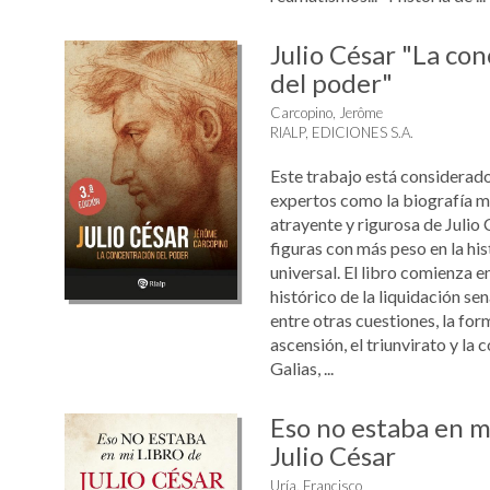
Julio César "La co
del poder"
Carcopino, Jerôme
RIALP, EDICIONES S.A.
Este trabajo está considerad
expertos como la biografía m
atrayente y rigurosa de Julio 
figuras con más peso en la his
universal. El libro comienza 
histórico de la liquidación sena
entre otras cuestiones, la for
ascensión, el triunvirato y la 
Galias, ...
Eso no estaba en mi
Julio César
Uría, Francisco