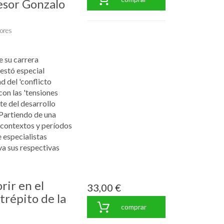
esor Gonzalo
tores
e su carrera
estó especial
d del 'conflicto
con las 'tensiones
e del desarrollo
 Partiendo de una
, contextos y períodos
 especialistas
va sus respectivas
rir en el
33,00 €
strépito de la
comprar