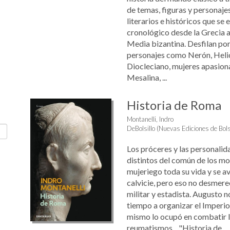
de temas, figuras y personaje
literarios e históricos que se
cronológico desde la Grecia a
Media bizantina. Desfilan por
personajes como Nerón, Heli
Diocleciano, mujeres apasio
Mesalina, ...
Historia de Roma
Montanelli, Indro
DeBolsillo (Nuevas Ediciones de Bolsi
Los próceres y las personali
distintos del común de los mo
mujeriego toda su vida y se 
calvicie, pero eso no desmer
militar y estadista. Augusto 
tiempo a organizar el Imperio,
mismo lo ocupó en combatir la 
reumatismos... "Historia de ...