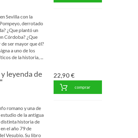
en Sevilla con la
e Pompeyo, derrotado
da? ¿Que plantó un
 en Córdoba? ¿Que
 de ser mayor que él?
igna a uno de los
cos de la historia, ...
 y leyenda de
22,90 €
"
comprar
unfo romano y una de
 estudio de la antigua
distinta historia de
en el año 79 de
el Vesubio. Su libro