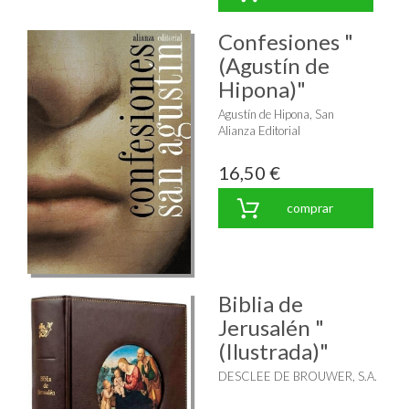
Confesiones "
(Agustín de
Hipona)"
Agustín de Hipona, San
Alianza Editorial
16,50 €
comprar
Biblia de
Jerusalén "
(Ilustrada)"
DESCLEE DE BROUWER, S.A.