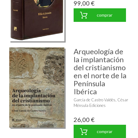
99,00 €
comprar
Arqueología de
la implantación
del cristianismo
en el norte de la
Península
Ibérica
García de Castro Valdés, César
Ménsula Ediciones
26,00 €
comprar