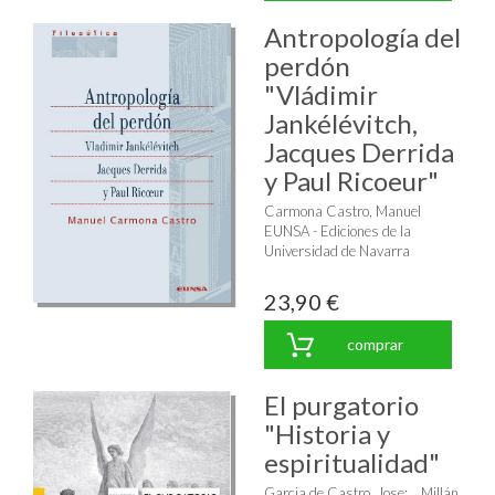
Antropología del
perdón
"Vládimir
Jankélévitch,
Jacques Derrida
y Paul Ricoeur"
Carmona Castro, Manuel
EUNSA - Ediciones de la
Universidad de Navarra
23,90 €
comprar
El purgatorio
"Historia y
espiritualidad"
Garcia de Castro, Jose
;
Millán