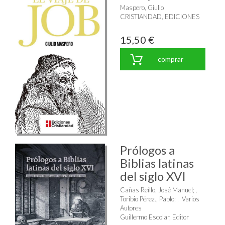
Maspero, Giulio
CRISTIANDAD, EDICIONES
15,50 €
comprar
Prólogos a
Biblias latinas
del siglo XVI
Cañas Reíllo, José Manuel
;
Toribio Pérez., Pablo
;
Varios
Autores
Guillermo Escolar, Editor