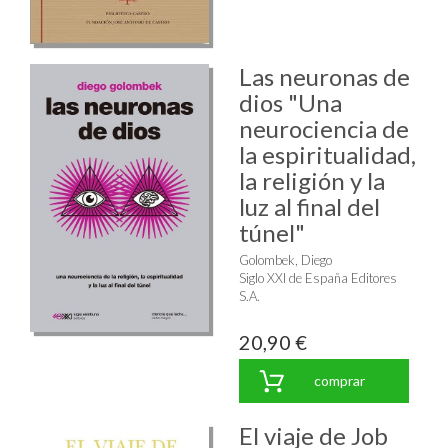
Las neuronas de
dios "Una
neurociencia de
la espiritualidad,
la religión y la
luz al final del
túnel"
Golombek, Diego
Siglo XXI de España Editores
S.A.
20,90 €
comprar
El viaje de Job