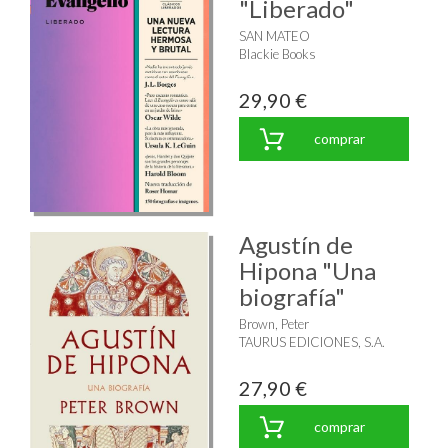
"Liberado"
SAN MATEO
Blackie Books
29,90 €
comprar
Agustín de
Hipona "Una
biografía"
Brown, Peter
TAURUS EDICIONES, S.A.
27,90 €
comprar