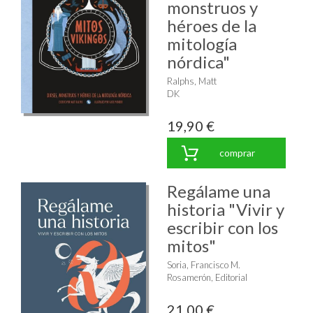
monstruos y
héroes de la
mitología
nórdica"
Ralphs, Matt
DK
19,90 €
comprar
Regálame una
historia "Vivir y
escribir con los
mitos"
Soria, Francisco M.
Rosamerón, Editorial
21,00 €