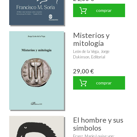
comprar
Misterios y
mitología
León de la Vega, Jorge
Dykinson, Editorial
29,00 €
comprar
El hombre y sus
símbolos
Franz, Marie-Louise von
;