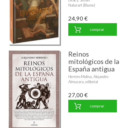
Deacy, Susan
Naturart (Blume)
24,90 €
comprar
Reinos
mitológicos de la
España antigua
Herrero Molina, Alejandro
Almuzara, editorial
27,00 €
comprar