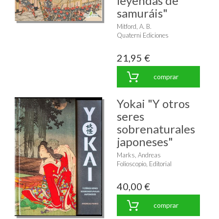
leyendas de
samuráis"
Mitford, A. B.
Quaterni Ediciones
21,95 €
comprar
Yokai "Y otros
seres
sobrenaturales
japoneses"
Marks, Andreas
Folioscopio, Editorial
40,00 €
comprar