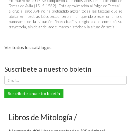
En marzo de 2015 se cumplieron quinientos años del nacimiento de
Teresa de Ávila (1515-1582). Esta aproximación al "siglo de Teresa" -
el crucial siglo XVI- no ha pretendido agotar todas las facetas que se
abrían en nuestras búsquedas, pero sí han querido ofrecer un amplio
panorama de la situación "intelectual" y religiosa que enmarcó su
trayectoria, sin dejar de lado el marco histórico y la situación social
Ver todos los catálogos
Suscríbete a nuestro boletín
Suscríbete a nuestro boletín
Libros de Mitología
Mostrando
481
libros encontrados. (25 páginas).