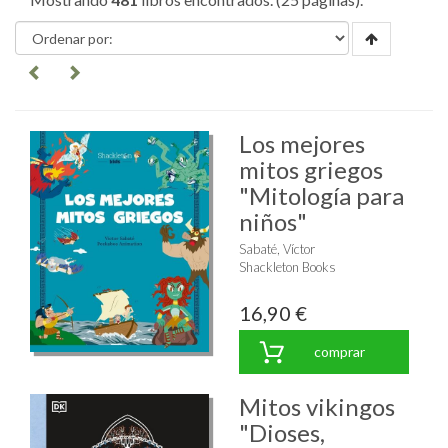
Los mejores
mitos griegos
"Mitología para
niños"
Sabaté, Víctor
Shackleton Books
16,90 €
comprar
Mitos vikingos
"Dioses,