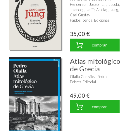
Henderson, Joseph L.
;
Jacobi,
Jolande
;
Jaffé, Aniela
;
Jung,
Carl Gustav
Paidós Ibérica, Ediciones
35,00 €
comprar
Atlas mitológico
de Grecia
Olalla González, Pedro
Eclecta Editorial
49,00 €
comprar