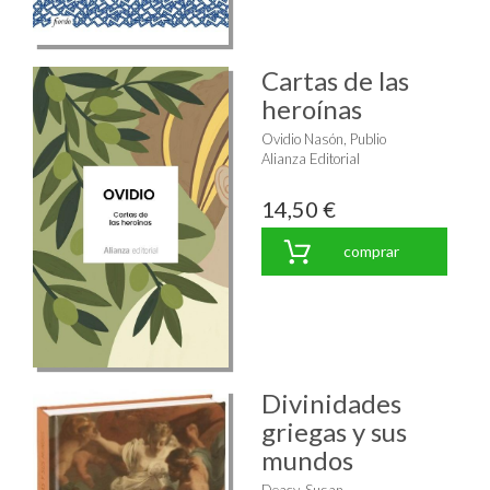
Cartas de las
heroínas
Ovidio Nasón, Publio
Alianza Editorial
14,50 €
comprar
Divinidades
griegas y sus
mundos