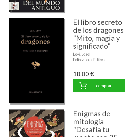
El libro secreto
de los dragones
"Mito, magia y
significado"
Levi, Josel
Folioscopio, Editorial
18,00 €
comprar
Enigmas de
mitología
"Desafía tu