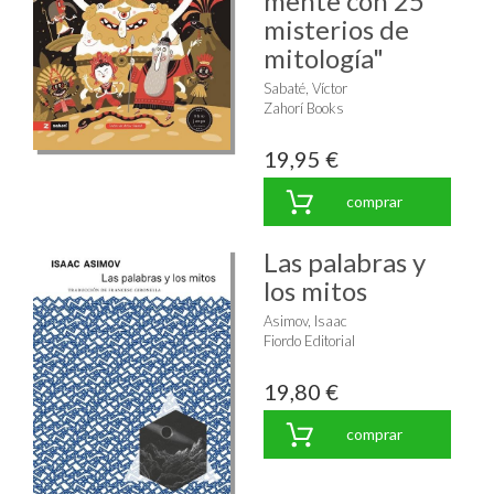
mente con 25
misterios de
mitología"
Sabaté, Víctor
Zahorí Books
19,95 €
comprar
Las palabras y
los mitos
Asimov, Isaac
Fiordo Editorial
19,80 €
comprar