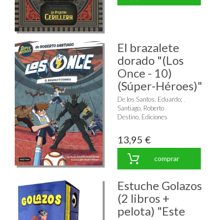
El brazalete
dorado "(Los
Once - 10)
(Súper-Héroes)"
De los Santos, Eduardo
;
Santiago, Roberto
Destino, Ediciones
13,95 €
comprar
Estuche Golazos
(2 libros +
pelota) "Este