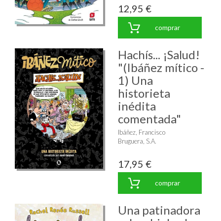
12,95 €
comprar
Hachís... ¡Salud!
"(Ibáñez mítico -
1) Una
historieta
inédita
comentada"
Ibáñez, Francisco
Bruguera, S.A.
17,95 €
comprar
Una patinadora