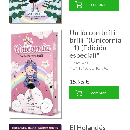
comprar
Un lío con brilli-
brilli "(Unicornia
- 1) (Edición
especial)"
Punset, Ana
MONTENA, EDITORIAL
15,95 €
comprar
El Holandés