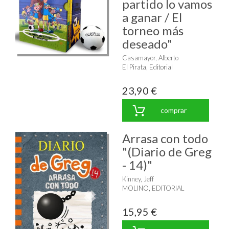
partido lo vamos
a ganar / El
torneo más
deseado"
Casamayor, Alberto
El Pirata, Editorial
23,90 €
comprar
Arrasa con todo
"(Diario de Greg
- 14)"
Kinney, Jeff
MOLINO, EDITORIAL
15,95 €