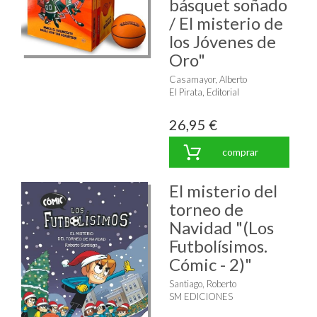
básquet soñado
/ El misterio de
los Jóvenes de
Oro"
Casamayor, Alberto
El Pirata, Editorial
26,95 €
comprar
El misterio del
torneo de
Navidad "(Los
Futbolísimos.
Cómic - 2)"
Santiago, Roberto
SM EDICIONES