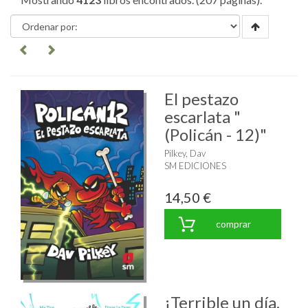
El pestazo
escarlata "
(Policán - 12)"
Pilkey, Dav
SM EDICIONES
14,50 €
comprar
¡Terrible un día,