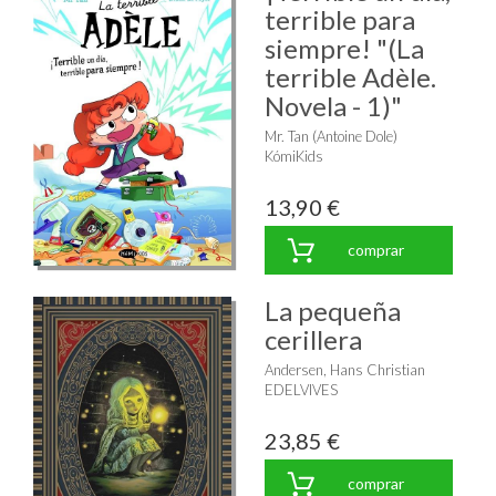
terrible para
siempre! "(La
terrible Adèle.
Novela - 1)"
Mr. Tan (Antoine Dole)
KómiKids
13,90 €
comprar
La pequeña
cerillera
Andersen, Hans Christian
EDELVIVES
23,85 €
comprar