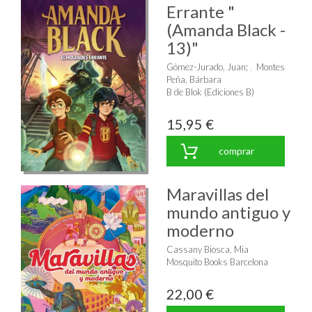
Errante "
(Amanda Black -
13)"
Gómez-Jurado, Juan
;
Montes
Peña, Bárbara
B de Blok (Ediciones B)
15,95 €
comprar
Maravillas del
mundo antiguo y
moderno
Cassany Biosca, Mia
Mosquito Books Barcelona
22,00 €