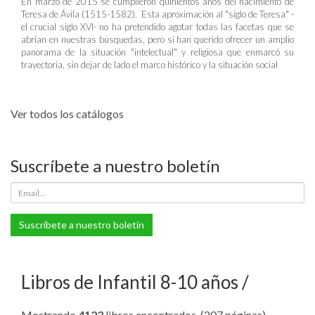
En marzo de 2015 se cumplieron quinientos años del nacimiento de
Teresa de Ávila (1515-1582). Esta aproximación al "siglo de Teresa" -
el crucial siglo XVI- no ha pretendido agotar todas las facetas que se
abrían en nuestras búsquedas, pero sí han querido ofrecer un amplio
panorama de la situación "intelectual" y religiosa que enmarcó su
trayectoria, sin dejar de lado el marco histórico y la situación social
Ver todos los catálogos
Suscríbete a nuestro boletín
Suscríbete a nuestro boletín
Libros de Infantil 8-10 años
Mostrando
4123
libros encontrados. (207 páginas).