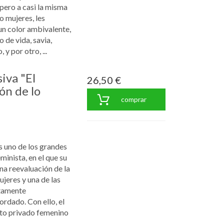
 pero a casi la misma
 mujeres, les
 un color ambivalente,
 de vida, savia,
y por otro, ...
iva "El
26,50 €
ón de lo
comprar
s uno de los grandes
eminista, en el que su
na reevaluación de la
ujeres y una de las
stamente
rdado. Con ello, el
bito privado femenino