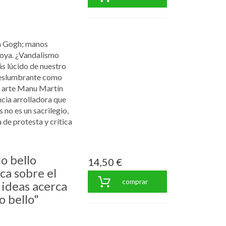
n Gogh; manos
Goya. ¿Vandalismo
ás lúcido de nuestro
deslumbrante como
l arte Manu Martín
cia arrolladora que
 no es un sacrilegio,
 de protesta y crítica
lo bello
14,50 €
ica sobre el
comprar
 ideas acerca
o bello"