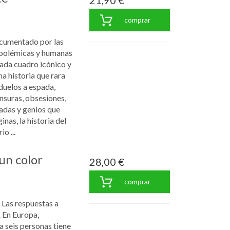
21,90 €
comprar
ocumentado por las
 polémicas y humanas
cada cuadro icónico y
a historia que rara
duelos a espada,
ensuras, obsesiones,
adas y genios que
inas, la historia del
o ...
un color
28,00 €
comprar
 Las respuestas a
. En Europa,
 seis personas tiene