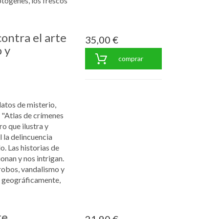
otógenes, los frescos
ontra el arte
35,00 €
 y
comprar
latos de misterio,
 "Atlas de crímenes
ro que ilustra y
 la delincuencia
o. Las historias de
onan y nos intrigan.
'robos, vandalismo y
s geográficamente,
te