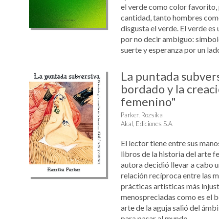
el verde como color favorito,
cantidad, tanto hombres como
disgusta el verde. El verde es
por no decir ambiguo: símbolo
suerte y esperanza por un lado, 
La puntada subvers
bordado y la creaci
femenino"
Parker, Rozsika
Akal, Ediciones S.A.
El lector tiene entre sus mano
libros de la historia del arte f
autora decidió llevar a cabo u
relación recíproca entre las m
prácticas artísticas más inju
menospreciadas como es el bo
arte de la aguja salió del ám
para pasar al mundo ...