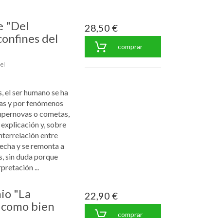
e "Del
28,50 €
confines del
comprar
el
, el ser humano se ha
llas y por fenómenos
supernovas o cometas,
 explicación y, sobre
nterrelación entre
echa y se remonta a
s, sin duda porque
pretación ...
io "La
22,90 €
e como bien
comprar