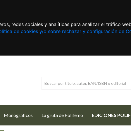
ros, redes sociales y analíticas para analizar el tráfico w
lítica de cookies y/o sobre rechazar y configuración de C
Monográficos
La gruta de Polifemo
EDICIONES POLI