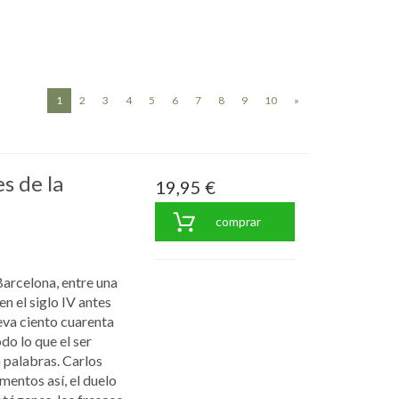
(current)
1
2
3
4
5
6
7
8
9
10
»
s de la
19,95 €
comprar
Barcelona, entre una
en el siglo IV antes
leva ciento cuarenta
do lo que el ser
 palabras. Carlos
entos así, el duelo