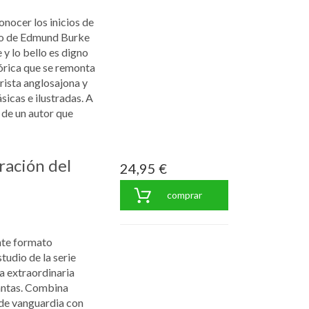
nocer los inicios de
ado de Edmund Burke
y lo bello es digno
órica que se remonta
irista anglosajona y
sicas e ilustradas. A
 de un autor que
ración del
24,95 €
comprar
nte formato
udio de la serie
a extraordinaria
lantas. Combina
de vanguardia con