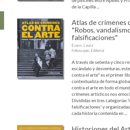
de pinceles entre Apeles y Pr
de la Capilla ...
Atlas de crímenes c
"Robos, vandalismo
falsificaciones"
Evans, Laura
Folioscopio, Editorial
A través de setenta y cinco re
escándalo y desventuras, este
contra el arte" es el primer lib
contextualiza de forma global
contra el arte en todo el mund
crímenes artísticos nos emoci
Divididas en tres categorías 
falsificaciones' y organizada
cada historia contenida en ...
Historiones del Ar