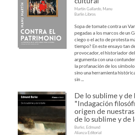
cultural"
Martín Gallardo, Manu
Barlin Libros
Sopa de tomate contra un Va
pegadas a los marcos de un 
ciego o el acto de protesta m
tiempo? En este ensayo tan 
provocador, el historiador de
argumenta con una contunden
la profanación de los símbolos
sino una herramienta histórica
sin ...
De lo sublime y de 
"Indagación filosóf
origen de nuestras
de lo sublime y de l
Burke, Edmund
Alianza Editorial