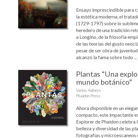
Ensayo imprescindible para co
la estética moderna, el trat
(1729-1797) sobre lo sublime 
heredero de una tradición ret
a Longino, de la filosofía emp
de las teorías del gusto neoclá
pesar de ser obra de juventud
alcanzó la fama sobre todo ...
Plantas "Una explo
mundo botánico"
Varios Autores
Phaidon Press
Ahora disponible en un elega
compacto, este impactante est
Explorer de Phaidon celebra l
belleza y diversidad de las p
fotografías y microescaneos 