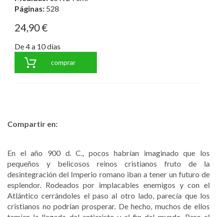
Páginas:
528
24,90 €
De 4 a 10 días
comprar
Compartir en:
En el año 900 d. C., pocos habrían imaginado que los
pequeños y belicosos reinos cristianos fruto de la
desintegración del Imperio romano iban a tener un futuro de
esplendor. Rodeados por implacables enemigos y con el
Atlántico cerrándoles el paso al otro lado, parecía que los
cristianos no podrían prosperar. De hecho, muchos de ellos
temían la llegada del anticristo y el fin del mundo. Pero el