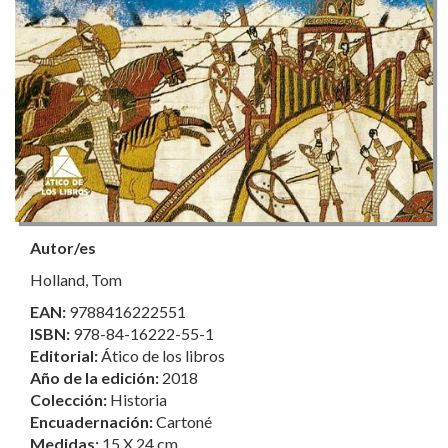
Autor/es
Holland, Tom
EAN:
9788416222551
ISBN:
978-84-16222-55-1
Editorial:
Ático de los libros
Año de la edición:
2018
Colección:
Historia
Encuadernación:
Cartoné
Medidas:
15 X 24 cm.