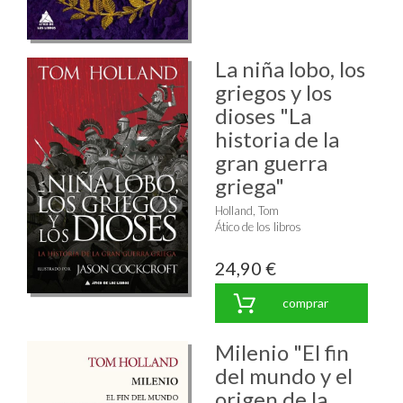
La niña lobo, los
griegos y los
dioses "La
historia de la
gran guerra
griega"
Holland, Tom
Ático de los libros
24,90 €
comprar
Milenio "El fin
del mundo y el
origen de la