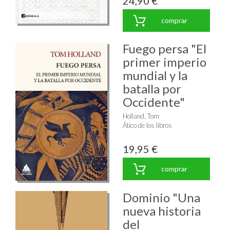
24,90 €
comprar
Fuego persa "El
primer imperio
mundial y la
batalla por
Occidente"
Holland, Tom
Ático de los libros
19,95 €
comprar
Dominio "Una
nueva historia
del