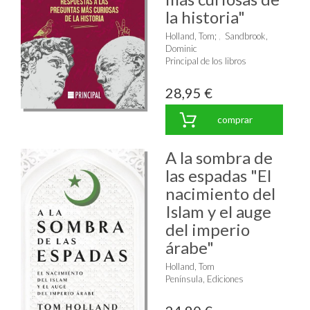
la historia"
Holland, Tom
;
Sandbrook,
Dominic
Principal de los libros
28,95 €
comprar
A la sombra de
las espadas "El
nacimiento del
Islam y el auge
del imperio
árabe"
Holland, Tom
Península, Ediciones