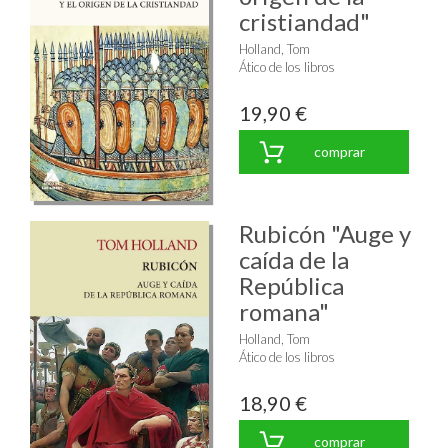
cristiandad"
Holland, Tom
Ático de los libros
19,90 €
comprar
Rubicón "Auge y
caída de la
República
romana"
Holland, Tom
Ático de los libros
18,90 €
comprar