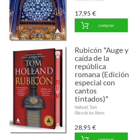
17,95 €
comprar
Rubicón "Auge y
caída de la
república
romana (Edición
especial con
cantos
tintados)"
Holland, Tom
Ático de los libros
28,95 €
comprar