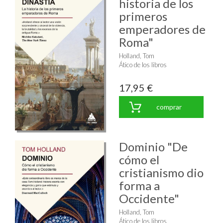
historia de los
primeros
emperadores de
Roma"
Holland, Tom
Ático de los libros
17,95 €
comprar
Dominio "De
cómo el
cristianismo dio
forma a
Occidente"
Holland, Tom
Ático de los libros