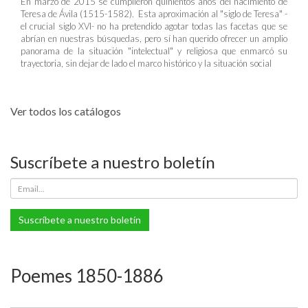
En marzo de 2015 se cumplieron quinientos años del nacimiento de
Teresa de Ávila (1515-1582). Esta aproximación al "siglo de Teresa" -
el crucial siglo XVI- no ha pretendido agotar todas las facetas que se
abrían en nuestras búsquedas, pero sí han querido ofrecer un amplio
panorama de la situación "intelectual" y religiosa que enmarcó su
trayectoria, sin dejar de lado el marco histórico y la situación social
Ver todos los catálogos
Suscríbete a nuestro boletín
Suscríbete a nuestro boletín
Poemes 1850-1886