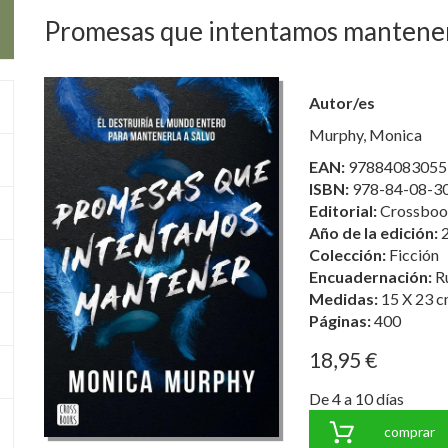
Promesas que intentamos mantener "
Autor/es
Murphy, Monica
EAN:
97884083055
ISBN:
978-84-08-3
Editorial:
Crossboo
Año de la edición:
Colección:
Ficción
Encuadernación:
R
Medidas:
15 X 23 c
Páginas:
400
18,95 €
De 4 a 10 días
comprar