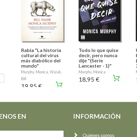
Rabia "La historia
Todo lo que quise
cultural del virus
decir, pero nunca
más diabólico del
dije "(Serie
mundo"
Lancaster - 1)"
Murphy, Monica, Wasik,
Murphy, Monica
18,95 €
Bill
19,95 €
ENOS EN
INFORMACIÓN
Quienes somos