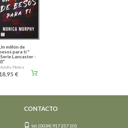
Un millón de
besos para ti "
(Serie Lancaster -
2)"
Murphy, Monica
18,95 €
CONTACTO
tel. (0034) 917 257 101