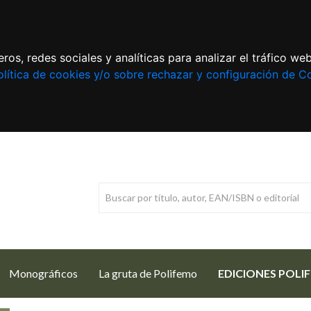
ros, redes sociales y analíticas para analizar el tráfico w
lítica de cookies y/o sobre rechazar y configuración de C
Monográficos
La gruta de Polifemo
EDICIONES POLI