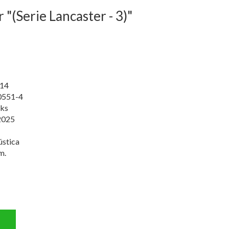
(Serie Lancaster - 3)"
14
0551-4
ks
2025
ústica
m.