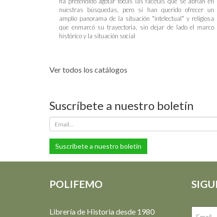
ha pretendido agotar todas las facetas que se abrían en
nuestras búsquedas, pero sí han querido ofrecer un
amplio panorama de la situación "intelectual" y religiosa
que enmarcó su trayectoria, sin dejar de lado el marco
histórico y la situación social
Ver todos los catálogos
Suscríbete a nuestro boletín
Suscríbete a nuestro boletín
POLIFEMO
SIGU
Librería de Historia desde 1980