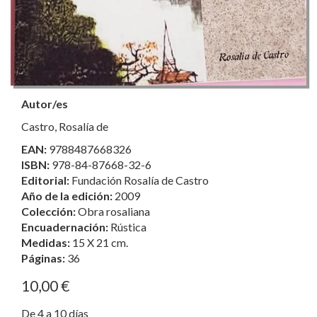
Autor/es
Castro, Rosalía de
EAN:
9788487668326
ISBN:
978-84-87668-32-6
Editorial:
Fundación Rosalía de Castro
Año de la edición:
2009
Colección:
Obra rosaliana
Encuadernación:
Rústica
Medidas:
15 X 21 cm.
Páginas:
36
10,00 €
De 4 a 10 días