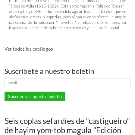
En marzo de 2015 se cumplieron quinientos años del nacimiento de
Teresa de Ávila (1515-1582). Esta aproximación al "siglo de Teresa" -
el crucial siglo XVI- no ha pretendido agotar todas las facetas que se
abrían en nuestras búsquedas, pero sí han querido ofrecer un amplio
panorama de la situación "intelectual" y religiosa que enmarcó su
trayectoria, sin dejar de lado el marco histórico y la situación social
Ver todos los catálogos
Suscríbete a nuestro boletín
Suscríbete a nuestro boletín
Seis coplas sefardíes de "castigueiro"
de hayim yom-tob magula "Edición