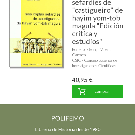
sefardíes de
"castigueiro" de
hayim yom-tob
magula "Edición
crítica y
estudios"
Romero, Elena
;
Valentín,
Carmen
CSIC - Consejo Superior de
Investigaciones Científicas
40,95 €
comprar
POLIFEMO
Librería de Historia desde 1980