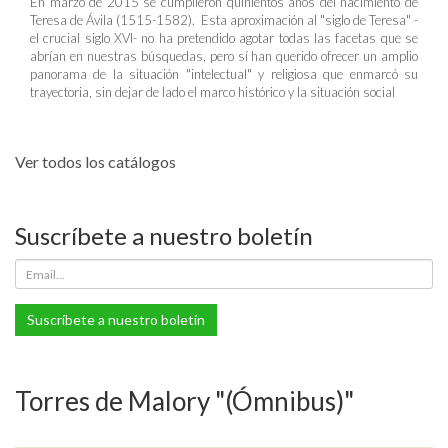
En marzo de 2015 se cumplieron quinientos años del nacimiento de
Teresa de Ávila (1515-1582). Esta aproximación al "siglo de Teresa" -
el crucial siglo XVI- no ha pretendido agotar todas las facetas que se
abrían en nuestras búsquedas, pero sí han querido ofrecer un amplio
panorama de la situación "intelectual" y religiosa que enmarcó su
trayectoria, sin dejar de lado el marco histórico y la situación social
Ver todos los catálogos
Suscríbete a nuestro boletín
Suscríbete a nuestro boletín
Torres de Malory "(Ómnibus)"