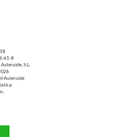
18
8-61-8
 Asteroide, S.L.
2026
el Asteroide
ústica
m.