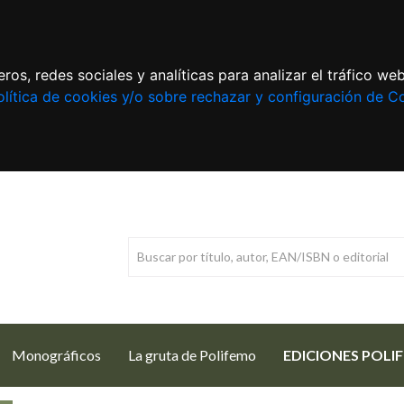
ros, redes sociales y analíticas para analizar el tráfico w
lítica de cookies y/o sobre rechazar y configuración de C
Monográficos
La gruta de Polifemo
EDICIONES POLI