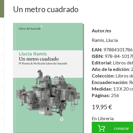
Un metro cuadrado
Autor/es
Ramis, Llucía
EAN:
97884101786
ISBN:
978-84-1017
Editorial:
Libros del
Año de la edición:
Colección:
Libros d
Encuadernación:
R
Medidas:
13 X 20 c
Páginas:
256
19,95 €
En Librería
comprar