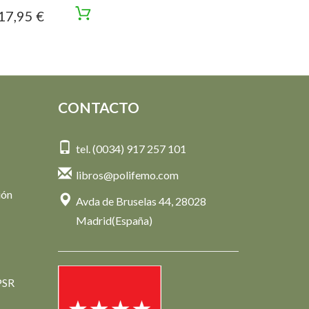
17,95 €
CONTACTO
tel. (0034) 917 257 101
libros@polifemo.com
ión
Avda de Bruselas 44, 28028
Madrid(España)
PSR