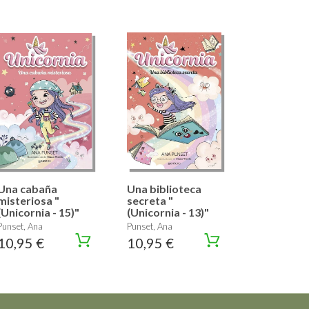
Una cabaña
Una biblioteca
misteriosa "
secreta "
(Unicornia - 15)"
(Unicornia - 13)"
Punset, Ana
Punset, Ana
10,95 €
10,95 €