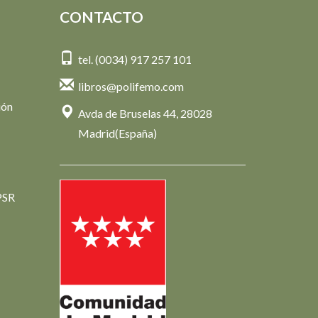
CONTACTO
tel. (0034) 917 257 101
libros@polifemo.com
ión
Avda de Bruselas 44, 28028
Madrid(España)
PSR