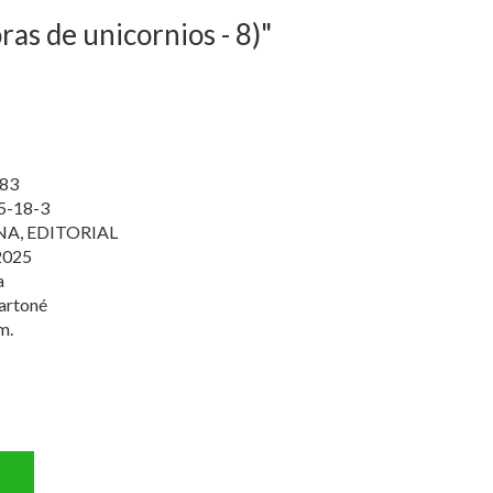
oras de unicornios - 8)"
83
5-18-3
A, EDITORIAL
2025
a
artoné
m.