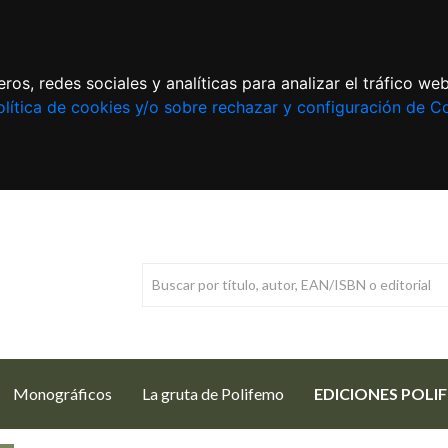
ros, redes sociales y analíticas para analizar el tráfico w
lítica de cookies y/o sobre rechazar y configuración de C
Monográficos
La gruta de Polifemo
EDICIONES POLI