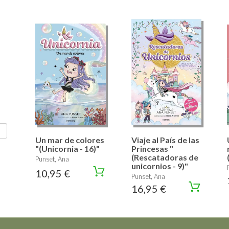
Un mar de colores
Viaje al País de las
"(Unicornia - 16)"
Princesas "
(Rescatadoras de
Punset, Ana
unicornios - 9)"
10,95 €
Punset, Ana
16,95 €