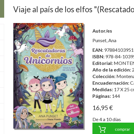
Viaje al país de los elfos "(Rescatad
Autor/es
Punset, Ana
EAN:
97884103951
ISBN:
978-84-1039
Editorial:
MONTEN
Año de la edición:
Colección:
Monten
Encuadernación:
C
Medidas:
17 X 25 c
Páginas:
144
16,95 €
De 4 a 10 días
comprar