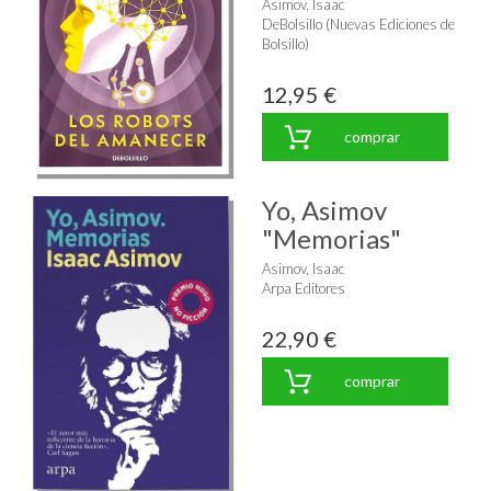
Asimov, Isaac
DeBolsillo (Nuevas Ediciones de
Bolsillo)
12,95 €
comprar
Yo, Asimov
"Memorias"
Asimov, Isaac
Arpa Editores
22,90 €
comprar