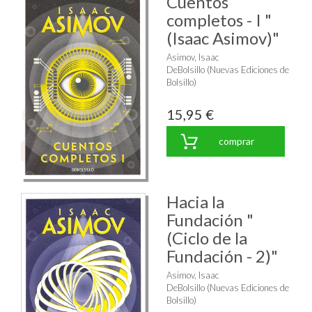
Cuentos
completos - I "
(Isaac Asimov)"
Asimov, Isaac
DeBolsillo (Nuevas Ediciones de
Bolsillo)
15,95 €
comprar
Hacia la
Fundación "
(Ciclo de la
Fundación - 2)"
Asimov, Isaac
DeBolsillo (Nuevas Ediciones de
Bolsillo)