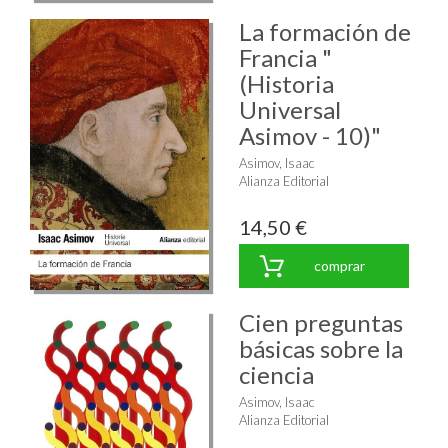
La formación de
Francia "
(Historia
Universal
Asimov - 10)"
Asimov, Isaac
Alianza Editorial
14,50 €
comprar
Cien preguntas
básicas sobre la
ciencia
Asimov, Isaac
Alianza Editorial