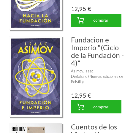
12,95 €
comprar
Fundacion e
Imperio "(Ciclo
de la Fundación -
4)"
Asimov, Isaac
DeBolsillo (Nuevas Ediciones de
Bolsillo)
12,95 €
comprar
Cuentos de los