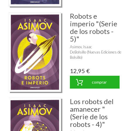
Robots e
imperio "(Serie
de los robots -
5)"
Asimov, Isaac
DeBolsillo (Nuevas Ediciones de
Bolsillo)
12,95 €
comprar
Los robots del
amanecer "
(Serie de los
robots - 4)"