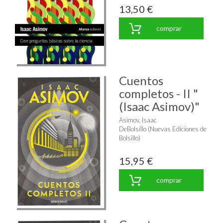
13,50 €
comprar
Cuentos
completos - II "
(Isaac Asimov)"
Asimov, Isaac
DeBolsillo (Nuevas Ediciones de
Bolsillo)
15,95 €
comprar