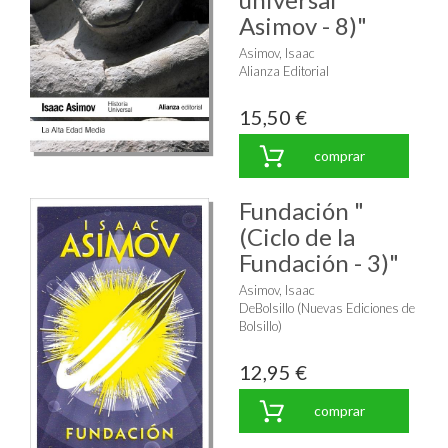
Asimov - 8)"
Asimov, Isaac
Alianza Editorial
15,50 €
comprar
Fundación "
(Ciclo de la
Fundación - 3)"
Asimov, Isaac
DeBolsillo (Nuevas Ediciones de
Bolsillo)
12,95 €
comprar