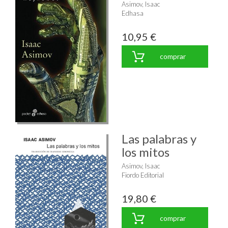
Asimov, Isaac
Edhasa
10,95 €
comprar
Las palabras y
los mitos
Asimov, Isaac
Fiordo Editorial
19,80 €
comprar