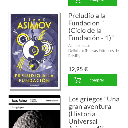
Preludio a la
Fundacion "
(Ciclo de la
Fundación - 1)"
Asimov, Isaac
DeBolsillo (Nuevas Ediciones de
Bolsillo)
12,95 €
comprar
Los griegos "Una
gran aventura
(Historia
Universal