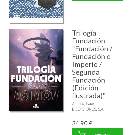
Trilogía
Fundación
"Fundación /
Fundación e
Imperio /
Segunda
Fundación
(Edición
ilustrada)"
Asimov, Isaac
B EDICIONES, S.A.
34,90 €
comprar