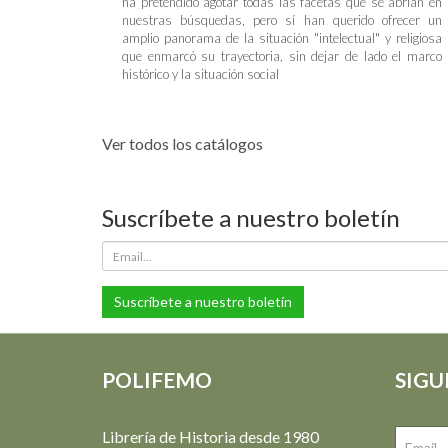
ha pretendido agotar todas las facetas que se abrían en
nuestras búsquedas, pero sí han querido ofrecer un
amplio panorama de la situación "intelectual" y religiosa
que enmarcó su trayectoria, sin dejar de lado el marco
histórico y la situación social
Ver todos los catálogos
Suscríbete a nuestro boletín
Suscríbete a nuestro boletín
POLIFEMO
SIGU
Librería de Historia desde 1980