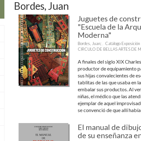
Bordes, Juan
Juguetes de const
"Escuela de la Arq
Moderna"
Bordes, Juan
;
Catálogo Exposición
CIRCULO DE BELLAS ARTES DE 
A finales del siglo XIX Charle
productor de equipamiento pa
sus hijas convalecientes de es
tablitas de las que usaba en l
embalar sus productos. Al ver
niñas, el médico que las atend
ejemplar de aquel improvisad
se convenció de que allí había .
El manual de dibuj
de su enseñanza en 