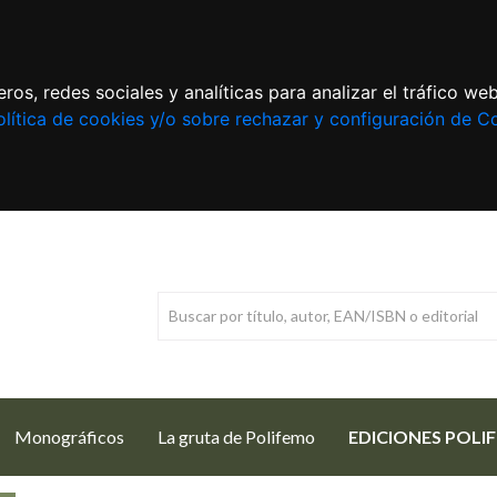
ros, redes sociales y analíticas para analizar el tráfico w
lítica de cookies y/o sobre rechazar y configuración de C
Monográficos
La gruta de Polifemo
EDICIONES POLI