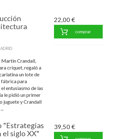
rucción
22,00 €
uitectura
comprar
MADRID
s Martin Crandall,
ra críquet, regaló a
carlatina un lote de
a fábrica para
 el entusiasmo de las
ía le pidió un primer
o juguete y Crandall
..
o "Estrategias
39,50 €
el siglo XX"
comprar