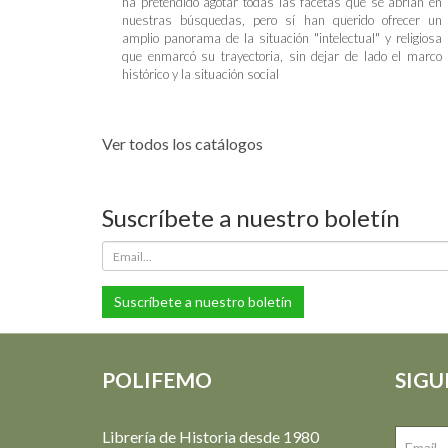
ha pretendido agotar todas las facetas que se abrían en
nuestras búsquedas, pero sí han querido ofrecer un
amplio panorama de la situación "intelectual" y religiosa
que enmarcó su trayectoria, sin dejar de lado el marco
histórico y la situación social
Ver todos los catálogos
Suscríbete a nuestro boletín
Suscríbete a nuestro boletín
POLIFEMO
SIGU
Librería de Historia desde 1980