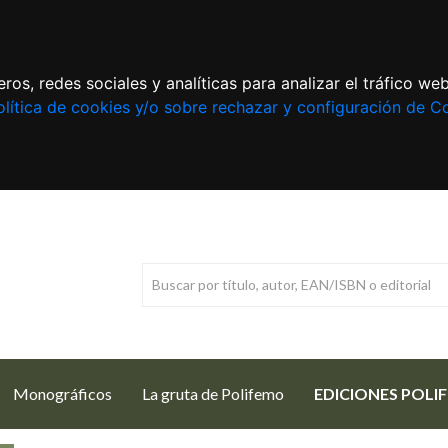
ros, redes sociales y analíticas para analizar el tráfico w
lítica de cookies y/o sobre rechazar y configuración de C
Monográficos
La gruta de Polifemo
EDICIONES POLI