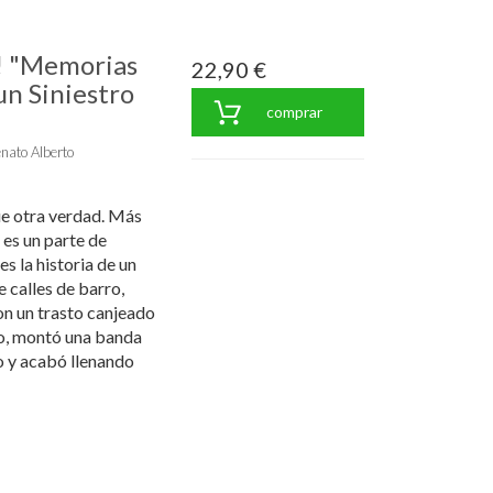
o! "Memorias
22,90 €
un Siniestro
comprar
nato Alberto
ue otra verdad. Más
 es un parte de
s la historia de un
 calles de barro,
on un trasto canjeado
o, montó una banda
 y acabó llenando