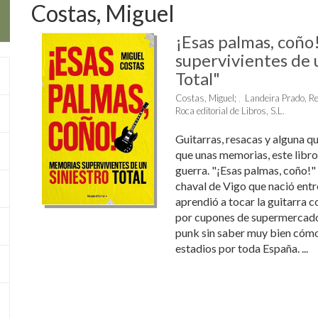
Costas, Miguel
¡Esas palmas, coñ
supervivientes de 
Total"
Costas, Miguel
;
Landeira Prado, Re
Roca editorial de Libros, S.L.
Guitarras, resacas y alguna q
que unas memorias, este libro
guerra. "¡Esas palmas, coño!" e
chaval de Vigo que nació entre
aprendió a tocar la guitarra c
por cupones de supermercad
punk sin saber muy bien cómo
estadios por toda España. ...