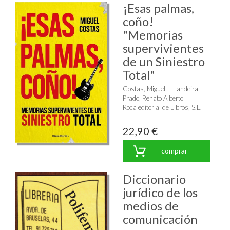
¡Esas palmas,
coño!
"Memorias
supervivientes
de un Siniestro
Total"
Costas, Miguel
;
Landeira
Prado, Renato Alberto
Roca editorial de Libros, S.L.
22,90 €
comprar
Diccionario
jurídico de los
medios de
comunicación