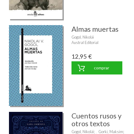
Almas muertas
Gogol, Nikolái
Austral Editorial
12,95 €
comprar
Cuentos rusos y
otros textos
Gogol, Nikolái
;
Gorki, Maksim
;