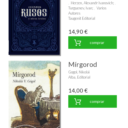
Herzen, Alexandr Ivanovich
;
Turguenev, Ivan
;
Varios
Autores
Taugenit Editorial
14,90 €
comprar
Mírgorod
Gogol, Nikolái
Alba, Editorial
14,00 €
comprar