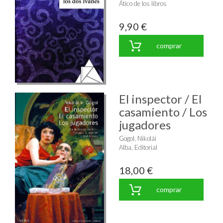
Ático de los libros
9,90 €
comprar
El inspector / El
casamiento / Los
jugadores
Gogol, Nikolái
Alba, Editorial
18,00 €
comprar