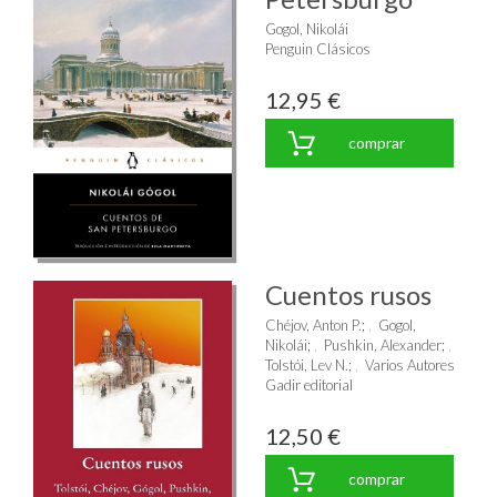
Gogol, Nikolái
Penguin Clásicos
12,95 €
comprar
Cuentos rusos
Chéjov, Anton P.
;
Gogol,
Nikolái
;
Pushkin, Alexander
;
Tolstói, Lev N.
;
Varios Autores
Gadir editorial
12,50 €
comprar