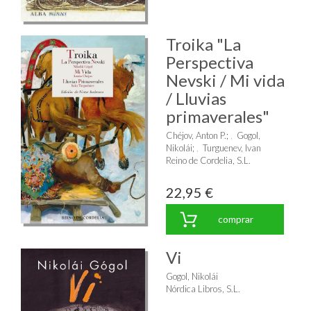
Troika "La
Perspectiva
Nevski / Mi vida
/ Lluvias
primaverales"
Chéjov, Anton P.
;
Gogol,
Nikolái
;
Turguenev, Ivan
Reino de Cordelia, S.L.
22,95 €
comprar
Vi
Gogol, Nikolái
Nórdica Libros, S.L.