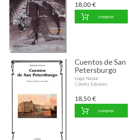
18,00 €
comprar
Cuentos de San
Petersburgo
Gogol, Nikolái
Cátedra, Ediciones
18,50 €
comprar