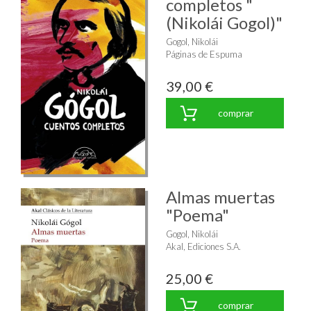
completos "
(Nikolái Gogol)"
Gogol, Nikolái
Páginas de Espuma
39,00 €
comprar
Almas muertas
"Poema"
Gogol, Nikolái
Akal, Ediciones S.A.
25,00 €
comprar