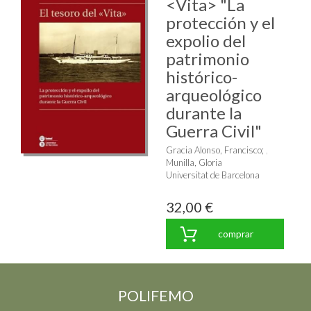
<Vita> "La
protección y el
expolio del
patrimonio
histórico-
arqueológico
durante la
Guerra Civil"
Gracia Alonso, Francisco
;
Munilla, Gloria
Universitat de Barcelona
32,00 €
comprar
POLIFEMO