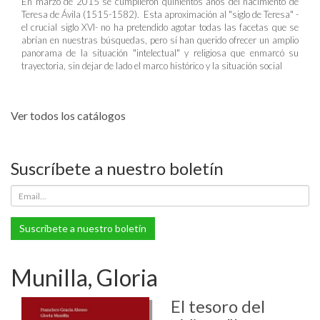
En marzo de 2015 se cumplieron quinientos años del nacimiento de
Teresa de Ávila (1515-1582). Esta aproximación al "siglo de Teresa" -
el crucial siglo XVI- no ha pretendido agotar todas las facetas que se
abrían en nuestras búsquedas, pero sí han querido ofrecer un amplio
panorama de la situación "intelectual" y religiosa que enmarcó su
trayectoria, sin dejar de lado el marco histórico y la situación social
Ver todos los catálogos
Suscríbete a nuestro boletín
Suscríbete a nuestro boletín
Munilla, Gloria
El tesoro del