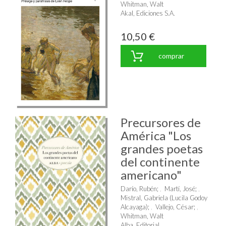
Whitman, Walt
Akal, Ediciones S.A.
10,50 €
comprar
Precursores de
América "Los
grandes poetas
del continente
americano"
Darío, Rubén
;
Martí, José
;
Mistral, Gabriela (Lucila Godoy
Alcayaga)
;
Vallejo, César
;
Whitman, Walt
Alba, Editorial