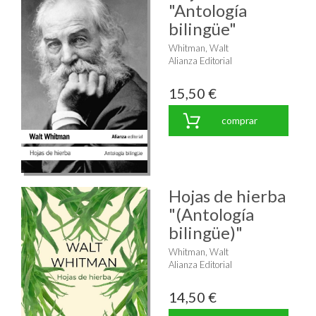
"Antología
bilingüe"
Whitman, Walt
Alianza Editorial
15,50 €
comprar
Hojas de hierba
"(Antología
bilingüe)"
Whitman, Walt
Alianza Editorial
14,50 €