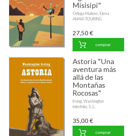
Misisipi"
Ortega Mateos, Elena
ANAYA TOURING
27,50 €
comprar
Astoria "Una
aventura más
allá de las
Montañas
Rocosas"
Irving, Washington
Interfolio, S. L.
35,00 €
comprar