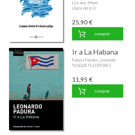
Lezcano, Arturo
Libros del K.O.
25,90 €
comprar
Ir a La Habana
Padura Fuentes, Leonardo
TUSQUETS EDITORES
11,95 €
comprar