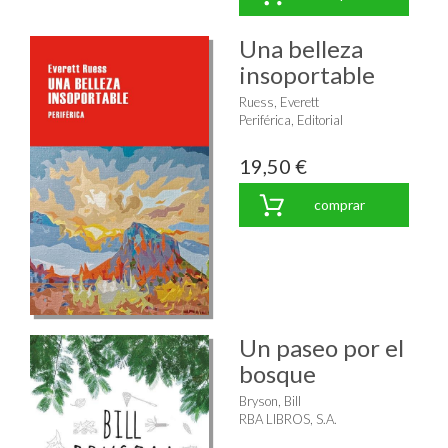
Una belleza
insoportable
Ruess, Everett
Periférica, Editorial
19,50 €
comprar
Un paseo por el
bosque
Bryson, Bill
RBA LIBROS, S.A.