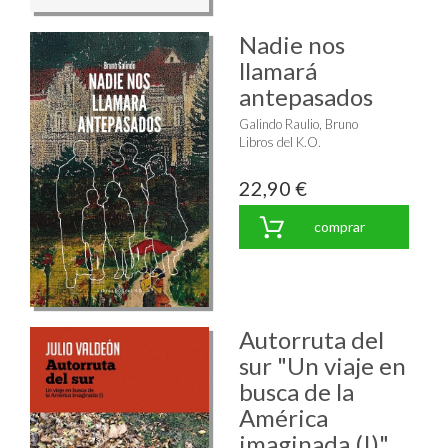
Nadie nos
llamará
antepasados
Galindo Raulio, Bruno
Libros del K.O.
22,90 €
comprar
Autorruta del
sur "Un viaje en
busca de la
América
imaginada (I)"