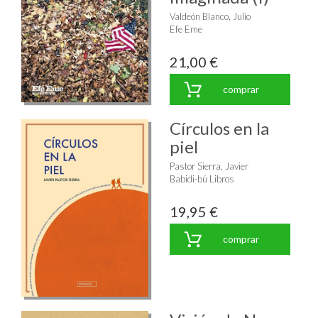
Valdeón Blanco, Julio
Efe Eme
21,00 €
comprar
Círculos en la
piel
Pastor Sierra, Javier
Babidi-bú Libros
19,95 €
comprar