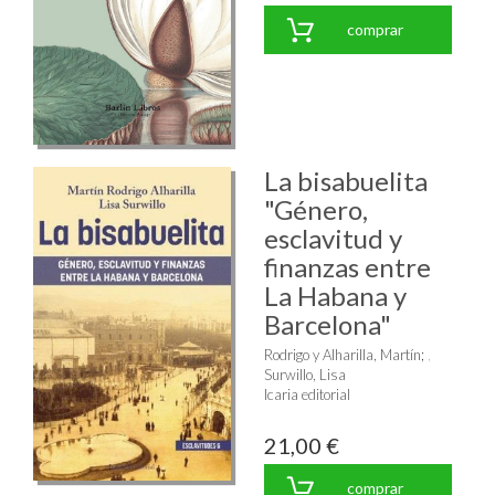
comprar
La bisabuelita
"Género,
esclavitud y
finanzas entre
La Habana y
Barcelona"
Rodrigo y Alharilla, Martín
;
Surwillo, Lisa
Icaria editorial
21,00 €
comprar