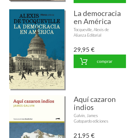
La democracia
en América
Tocqueville, Alexis de
Alianza Editorial
29,95 €
comprar
Aquí cazaron
indios
Galvin, James
Gatopardo ediciones
21,95 €