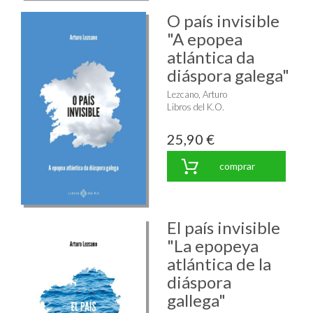
O país invisible
"A epopea
atlántica da
diáspora galega"
Lezcano, Arturo
Libros del K.O.
25,90 €
comprar
El país invisible
"La epopeya
atlántica de la
diáspora
gallega"