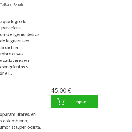
alters, Jonah
 que logró lo
r pareciera
como el genio detrás
 de la guerra en
a de fría
hombre cuyas
de cadáveres en
 sangrientas y
 el ...
45,00 €
comprar
oparamilitares, en
do colombiano,
morista, periodista,