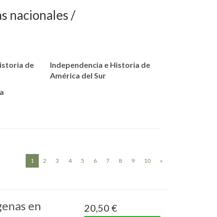
as nacionales
istoria de
Independencia e Historia de
América del Sur
la
(current)
1
2
3
4
5
6
7
8
9
10
»
genas en
20,50 €