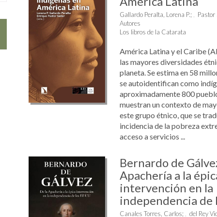
América Latina
Gallardo Peralta, Lorena P.
;
Pastor 
Autores
Los libros de la Catarata
América Latina y el Caribe (A
las mayores diversidades étnic
planeta. Se estima en 58 mill
se autoidentifican como indíg
aproximadamente 800 pueblo
muestran un contexto de may
este grupo étnico, que se tra
incidencia de la pobreza extre
acceso a servicios ...
Bernardo de Gálvez
Apachería a la épic
intervención en la
independencia de l
Canales Torres, Carlos
;
del Rey Vi