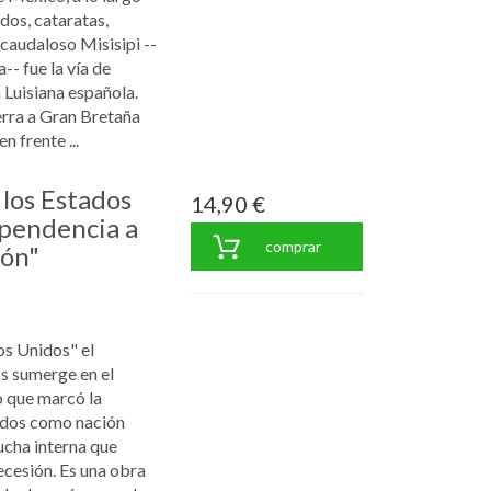
dos, cataratas,
 caudaloso Misisipi --
a-- fue la vía de
 Luisiana española.
rra a Gran Bretaña
 frente ...
 los Estados
14,90 €
ependencia a
comprar
ión"
os Unidos" el
os sumerge en el
o que marcó la
idos como nación
ucha interna que
cesión. Es una obra