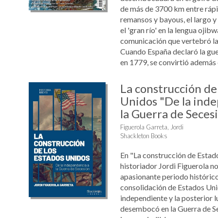
de más de 3700 km entre rápi
remansos y bayous, el largo y
el 'gran río' en la lengua ojibw
comunicación que vertebró la
Cuando España declaró la gue
en 1779, se convirtió además en
La construcción de
Unidos "De la ind
la Guerra de Seces
Figuerola Garreta, Jordi
Shackleton Books
En "La construcción de Estad
historiador Jordi Figuerola n
apasionante periodo históric
consolidación de Estados Un
independiente y la posterior l
desembocó en la Guerra de Se