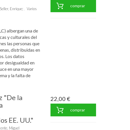
comprar
Seller, Enrique
;
Varios
LC) albergan una de
as y culturales del
ones las personas que
enas, distribuidas en
s. Los datos
or desigualdad en
duce en una mayor
ma y la falta de
 "De la
22,00 €
a
comprar
os EE. UU."
cente, Miguel