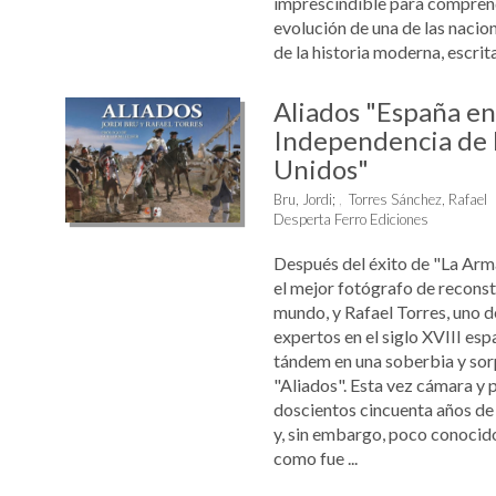
imprescindible para comprend
evolución de una de las nacio
de la historia moderna, escrita 
Aliados "España en
Independencia de 
Unidos"
Bru, Jordi
;
Torres Sánchez, Rafael
Desperta Ferro Ediciones
Después del éxito de "La Arma
el mejor fotógrafo de reconst
mundo, y Rafael Torres, uno 
expertos en el siglo XVIII esp
tándem en una soberbia y sor
"Aliados". Esta vez cámara 
doscientos cincuenta años de 
y, sin embargo, poco conocido
como fue ...