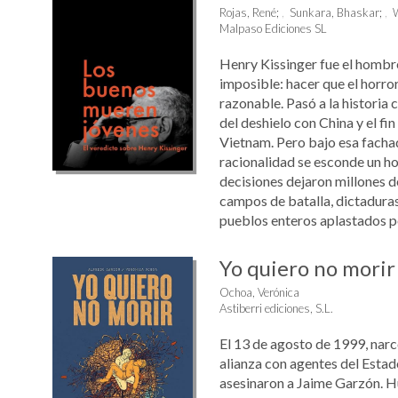
Rojas, René
;
Sunkara, Bhaskar
;
W
Malpaso Ediciones SL
Henry Kissinger fue el hombre
imposible: hacer que el horro
razonable. Pasó a la historia 
del deshielo con China y el fin
Vietnam. Pero bajo esa fachad
racionalidad se esconde un 
decisiones dejaron millones 
campos de batalla, dictaduras
pueblos enteros aplastados por
Yo quiero no morir
Ochoa, Verónica
Astiberri ediciones, S.L.
El 13 de agosto de 1999, narc
alianza con agentes del Esta
asesinaron a Jaime Garzón. Hu