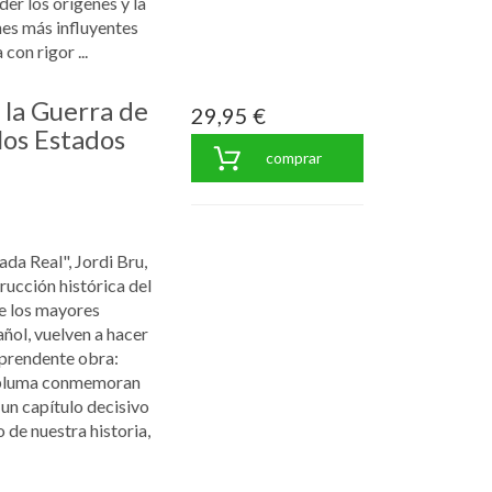
er los orígenes y la
nes más influyentes
con rigor ...
 la Guerra de
29,95 €
los Estados
comprar
da Real", Jordi Bru,
rucción histórica del
de los mayores
añol, vuelven a hacer
prendente obra:
y pluma conmemoran
un capítulo decisivo
 de nuestra historia,