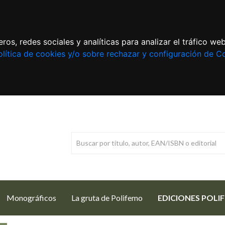
ros, redes sociales y analíticas para analizar el tráfico w
lítica de cookies y/o sobre rechazar y configuración de C
Monográficos
La gruta de Polifemo
EDICIONES POLI