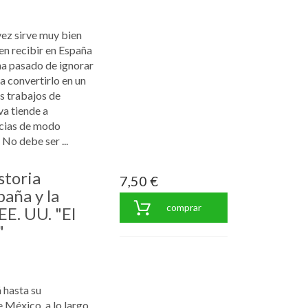
vez sirve muy bien
len recibir en España
ha pasado de ignorar
a convertirlo en un
s trabajos de
va tiende a
ncias de modo
No debe ser ...
storia
7,50 €
aña y la
comprar
E. UU. "El
"
 hasta su
 México, a lo largo