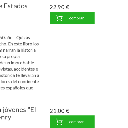
e Estados
22,90 €
comprar
50 años. Quizás
o. En este libro los
narran la historia
 su propia
e de un improbable
vistas, accidentes e
stórica te llevarán a
dores del continente
res españoles que
 jóvenes "El
21,00 €
enry
comprar