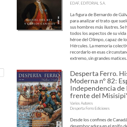
EDAF, EDITORIAL S.A.
La figura de Bernardo de Gál
para analizar el trato que sue
sus hombres más ilustres. Se 
todos los aspectos de su vida 
héroe del Olimpo, capaz de lo
Hércules. La memoria colecti
recordarlo en esas circunsta
extremo, sin grandes matices. 
Desperta Ferro. Hi
Moderna nº 82: Esp
Independencia de E
frente del Misisipi
Varios Autores
Desperta Ferro Ediciones
Desde los confines de Canadá
desembocadura en el golfo de