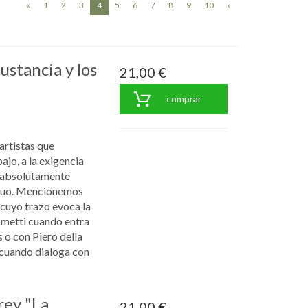
(current)
«
1
2
3
4
5
6
7
8
9
10
»
ustancia y los
21,00 €
comprar
artistas que
ajo, a la exigencia
 absolutamente
guo. Mencionemos
cuyo trazo evoca la
cometti cuando entra
 o con Piero della
 cuando dialoga con
rey "La
21,00 €