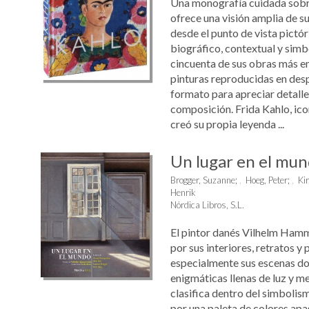
Una monografía cuidada sobr
ofrece una visión amplia de su
desde el punto de vista pictór
biográfico, contextual y simb
cincuenta de sus obras más e
pinturas reproducidas en des
formato para apreciar detalles
composición. Frida Kahlo, ico
creó su propia leyenda ...
Un lugar en el mu
Brogger, Suzanne
;
Hoeg, Peter
;
Ki
Henrik
Nórdica Libros, S.L.
El pintor danés Vilhelm Ham
por sus interiores, retratos y 
especialmente sus escenas d
enigmáticas llenas de luz y me
clasifica dentro del simbolis
por una paleta de colores ap