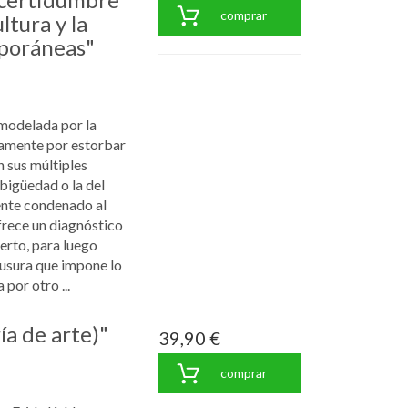
comprar
ltura y la
poráneas"
modelada por la
damente por estorbar
 sus múltiples
mbigüedad o la del
ente condenado al
frece un diagnóstico
serto, para luego
usura que impone lo
por otro ...
ía de arte)"
39,90 €
comprar