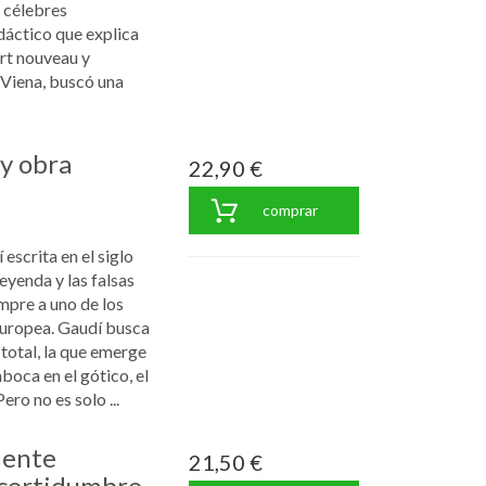
 célebres
áctico que explica
art nouveau y
 Viena, buscó una
 y obra
22,90 €
comprar
escrita en el siglo
eyenda y las falsas
mpre a uno de los
europea. Gaudí busca
 total, la que emerge
boca en el gótico, el
ro no es solo ...
dente
21,50 €
ncertidumbre