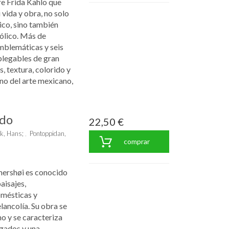
e Frida Kahlo que
 vida y obra, no solo
ico, sino también
ólico. Más de
mblemáticas y seis
plegables de gran
, textura, colorido y
no del arte mexicano,
ndo
22,50 €
rk, Hans
;
Pontoppidan,
comprar
mershøi es conocido
paisajes,
omésticas y
lancolía. Su obra se
mo y se caracteriza
agados y una