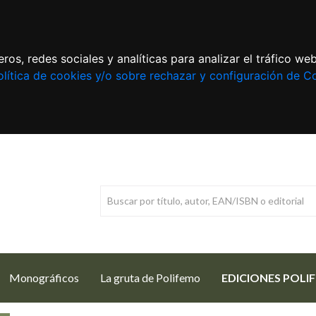
ros, redes sociales y analíticas para analizar el tráfico w
lítica de cookies y/o sobre rechazar y configuración de C
Monográficos
La gruta de Polifemo
EDICIONES POLI