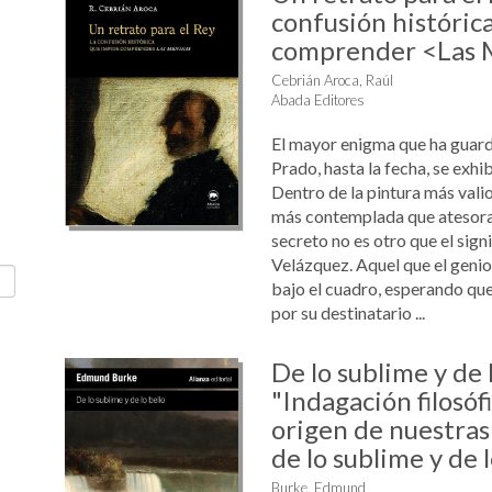
confusión históric
comprender <Las 
Cebrián Aroca, Raúl
Abada Editores
El mayor enigma que ha guar
Prado, hasta la fecha, se exhib
Dentro de la pintura más vali
más contemplada que atesora 
secreto no es otro que el sign
Velázquez. Aquel que el genio
bajo el cuadro, esperando qu
por su destinatario ...
De lo sublime y de 
"Indagación filosóf
origen de nuestras
de lo sublime y de l
Burke, Edmund