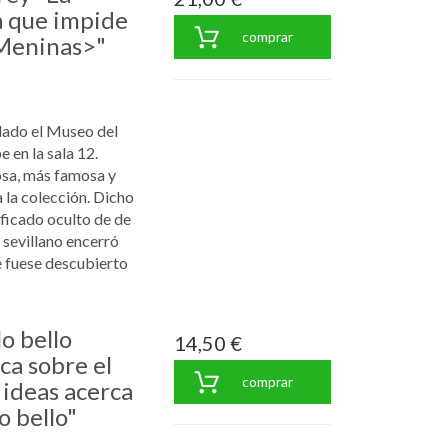
a que impide
comprar
Meninas>"
dado el Museo del
e en la sala 12.
osa, más famosa y
la colección. Dicho
ificado oculto de
de
 sevillano encerró
e fuese descubierto
lo bello
14,50 €
ica sobre el
comprar
 ideas acerca
o bello"