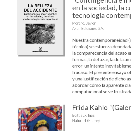
en la sociedad, la cu
tecnología contem
Moreno, Javier
Akal, Ediciones S.A.
Nuestra contemporaneidad (
técnica) se esfuerza denoda
la comparecencia del acaso en
formas, la del azar, la de la a
error; un intento inevitablem
fracaso. El presente ensayo o
y una justificación de dicho a
abordar cómo la aparente cla
computacional se ve frustrada 
Frida Kahlo "(Galer
Boittiaux, Inés
Naturart (Blume)