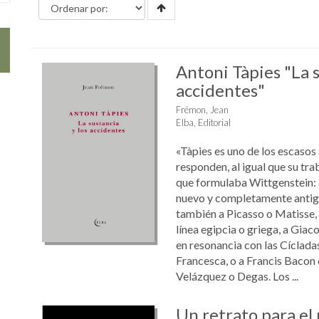
Antoni Tàpies "La s
accidentes"
Frémon, Jean
Elba, Editorial
«Tàpies es uno de los escasos 
responden, al igual que su trab
que formulaba Wittgenstein:
nuevo y completamente anti
también a Picasso o Matisse, 
línea egipcia o griega, a Gia
en resonancia con las Cícladas
Francesca, o a Francis Bacon
Velázquez o Degas. Los ...
Un retrato para el 