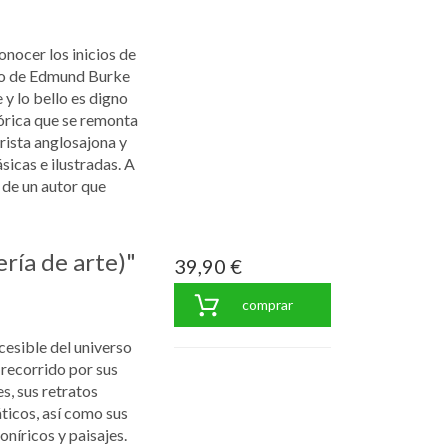
nocer los inicios de
ado de Edmund Burke
y lo bello es digno
órica que se remonta
irista anglosajona y
sicas e ilustradas. A
 de un autor que
ría de arte)"
39,90 €
comprar
esible del universo
 recorrido por sus
, sus retratos
ticos, así como sus
oníricos y paisajes.