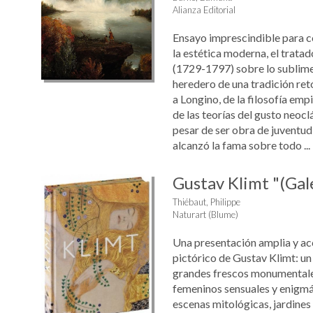
Alianza Editorial
Ensayo imprescindible para co
la estética moderna, el trat
(1729-1797) sobre lo sublime 
heredero de una tradición ret
a Longino, de la filosofía emp
de las teorías del gusto neoclá
pesar de ser obra de juventud
alcanzó la fama sobre todo ...
Gustav Klimt "(Gale
Thiébaut, Philippe
Naturart (Blume)
Una presentación amplia y acc
pictórico de Gustav Klimt: un
grandes frescos monumentales
femeninos sensuales y enigmá
escenas mitológicas, jardines 