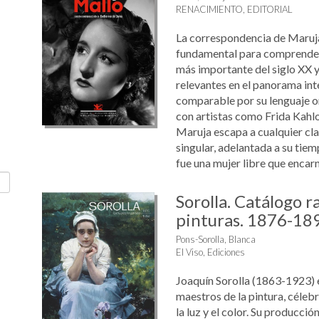
RENACIMIENTO, EDITORIAL
La correspondencia de Maruj
fundamental para comprender 
más importante del siglo XX y
relevantes en el panorama int
comparable por su lenguaje or
con artistas como Frida Kahl
Maruja escapa a cualquier cla
singular, adelantada a su tiem
fue una mujer libre que encarn
Sorolla. Catálogo 
pinturas. 1876-18
Pons-Sorolla, Blanca
El Viso, Ediciones
Joaquín Sorolla (1863-1923) 
maestros de la pintura, céleb
la luz y el color. Su producció