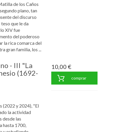
 Matilla de los Caños
 segundo plano, tan
usente del discurso
 teso que le da
lo XIV fue
umento del poderoso
r la rica comarca del
 gran familia, los ...
o - III "La
10,00 €
rnesio (1692-
comprar
s (2022 y 2024), "El
do la actividad
s desde las
a hasta 1700,
ca y estudiando