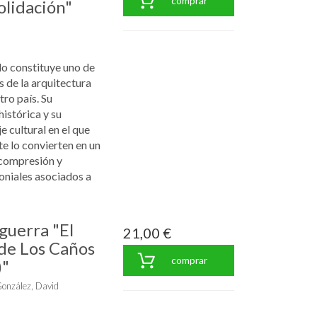
comprar
olidación"
lo constituye uno de
s de la arquitectura
ro país. Su
istórica y su
e cultural en el que
te lo convierten en un
 compresión y
oniales asociados a
 guerra "El
21,00 €
 de Los Caños
comprar
)"
onzález, David