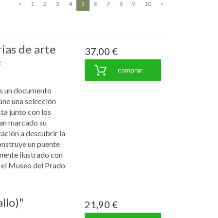
(current)
«
1
2
3
4
5
6
7
8
9
10
»
ias de arte
37,00 €
e
comprar
 es un documento
eúne una selección
ta junto con los
han marcado su
tación a descubrir la
nstruye un puente
mente ilustrado con
n el Museo del Prado
llo)"
21,90 €