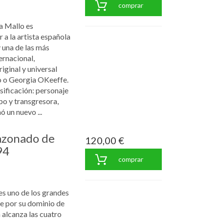
comprar
a Mallo es
a la artista española
 una de las más
ernacional,
iginal y universal
o o Georgia OKeeffe.
sificación: personaje
po y transgresora,
ó un nuevo ...
razonado de
120,00 €
94
comprar
es uno de los grandes
re por su dominio de
n alcanza las cuatro