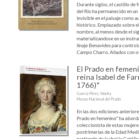
Durante siglos, el castillo de
del Río ha permanecido en un
invisible en el paisaje como a
histórico. Emplazado sobre el
nombre, al menos desde el sig
materializandose en un instr
linaje Benavides para controla
Campo Charro. Aliados con otra
El Prado en femenin
reina Isabel de Fa
1766)"
García Pérez, Noelia
Museo Nacional del Prado
En las dos ediciones anteriore
Prado en femenino" ha aborda
coleccionista de estas mujere
postrimerías de la Edad Medi
partiendo de Isabel la Católi