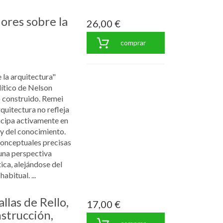
res sobre la
26,00 €
comprar
la arquitectura"
lítico de Nelson
 construido. Remei
uitectura no refleja
icipa activamente en
 y del conocimiento.
conceptuales precisas
 una perspectiva
ica, alejándose del
abitual. ...
allas de Rello,
17,00 €
nstrucción,