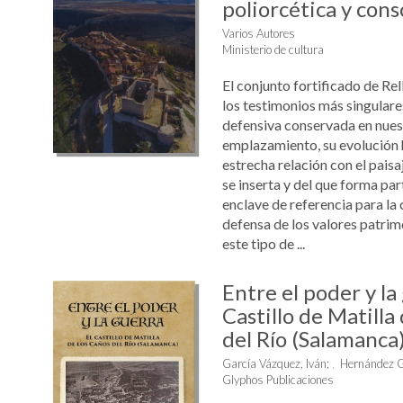
poliorcética y cons
Varios Autores
Ministerio de cultura
El conjunto fortificado de Rel
los testimonios más singulare
defensiva conservada en nuest
emplazamiento, su evolución h
estrecha relación con el paisaj
se inserta y del que forma par
enclave de referencia para la
defensa de los valores patrim
este tipo de ...
Entre el poder y la
Castillo de Matilla
del Río (Salamanca
García Vázquez, Iván
;
Hernández G
Glyphos Publicaciones