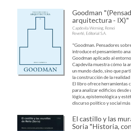
Goodman "(Pensado
arquitectura - IX)"
Capdevila Werning, Remei
Reverté, Editorial S.A.
"Goodman. Pensadores sobre 
introduce el pensamiento ana
Goodman aplicado al entorno
Capdevila muestra cómo la arq
un mundo dado, sino que part
la construcción de la realidad
El libro ofrece herramientas 
para analizar edificios desde
lógica, epistemológica y estét
discurso político y social más h
El castillo y las mur
Soria "Historia, co