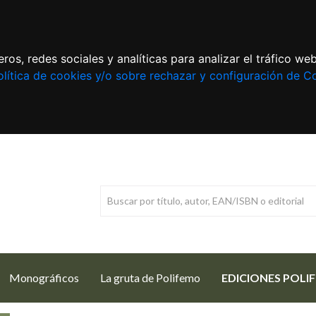
ros, redes sociales y analíticas para analizar el tráfico w
lítica de cookies y/o sobre rechazar y configuración de C
Monográficos
La gruta de Polifemo
EDICIONES POLI