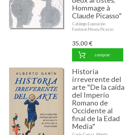
Hommage à
Claude Picasso"
Catálogo Exposición
Fundació Museu Picasso
35,00 €
comprar
Historia
irreverente del
arte "De la caída
del Imperio
Romano de
Occidente al
final de la Edad
Media"
Garín García, Alberto