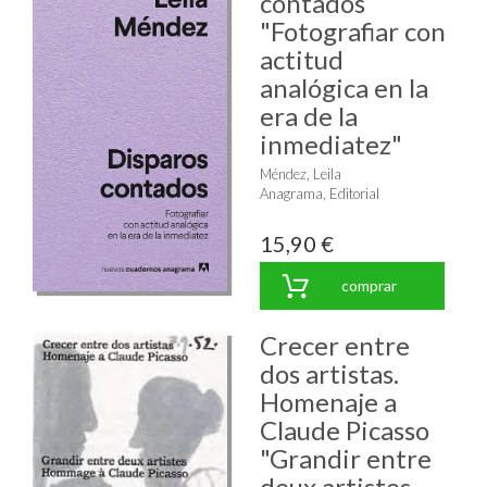
contados
"Fotografiar con
actitud
analógica en la
era de la
inmediatez"
Méndez, Leila
Anagrama, Editorial
15,90 €
comprar
Crecer entre
dos artistas.
Homenaje a
Claude Picasso
"Grandir entre
deux artistes.