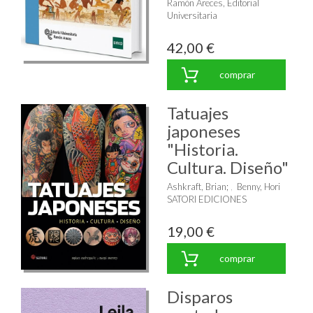
Ramón Areces, Editorial
Universitaria
42,00 €
comprar
Tatuajes
japoneses
"Historia.
Cultura. Diseño"
Ashkraft, Brian
;
Benny, Hori
SATORI EDICIONES
19,00 €
comprar
Disparos