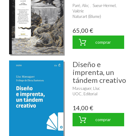
Paré, Alix
;
Sueur-Hermel,
Valérie
Naturart (Blume)
65,00 €
comprar
Diseño e
imprenta, un
tándem creativo
Massaguer, Lluc
UOC, Editorial
14,00 €
comprar