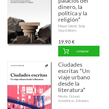
palacios del
dinero, la
política y la
religión"
Miquel Valentí, Sergi
Arpa Editores
19,90 €
comprar
Ciudades
escritas "Un
viaje urbano
desde la
literatura"
Mestre, Octavio
Asimétricas, Ediciones