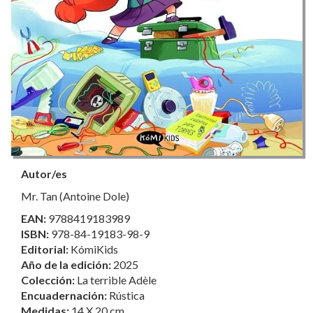
Autor/es
Mr. Tan (Antoine Dole)
EAN:
9788419183989
ISBN:
978-84-19183-98-9
Editorial:
KómiKids
Año de la edición:
2025
Colección:
La terrible Adèle
Encuadernación:
Rústica
Medidas:
14 X 20 cm.