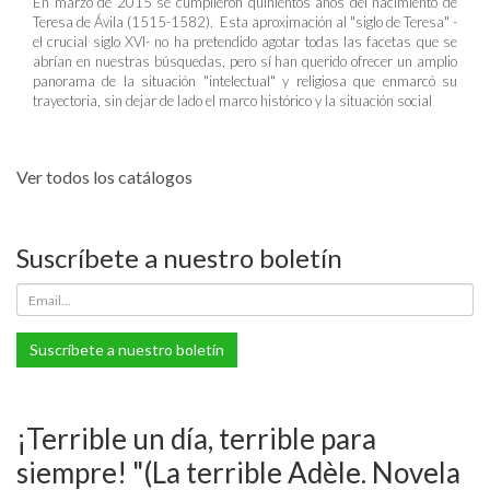
En marzo de 2015 se cumplieron quinientos años del nacimiento de
Teresa de Ávila (1515-1582). Esta aproximación al "siglo de Teresa" -
el crucial siglo XVI- no ha pretendido agotar todas las facetas que se
abrían en nuestras búsquedas, pero sí han querido ofrecer un amplio
panorama de la situación "intelectual" y religiosa que enmarcó su
trayectoria, sin dejar de lado el marco histórico y la situación social
Ver todos los catálogos
Suscríbete a nuestro boletín
Suscríbete a nuestro boletín
¡Terrible un día, terrible para
siempre! "(La terrible Adèle. Novela