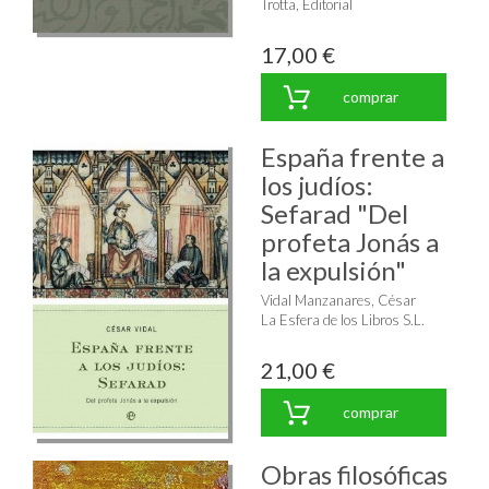
Trotta, Editorial
17,00 €
comprar
España frente a
los judíos:
Sefarad "Del
profeta Jonás a
la expulsión"
Vidal Manzanares, César
La Esfera de los Libros S.L.
21,00 €
comprar
Obras filosóficas