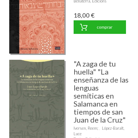
Bellaterra, Edicions
18,00 €
comprar
"A zaga de tu
huella" "La
enseñanza de las
lenguas
semíticas en
Salamanca en
tiempos de san
Juan de la Cruz"
Iversen, Reem
;
López-Baralt,
Luce