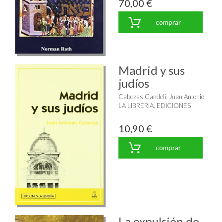
70,00 €
comprar
Madrid y sus
judíos
Cabezas Candeli, Juan Antonio
LA LIBRERIA, EDICIONES
10,90 €
comprar
La expulsión de