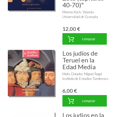
40-70)"
Moreno Koch, Yolanda
Universidad de Granada
12,00 €
comprar
Los judíos de
Teruel en la
Edad Media
Motis Dolader, Miguel Ángel
Instituto de Estudios Turolenses
6,00 €
comprar
Los judios en la