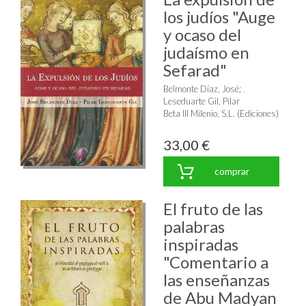
los judíos "Auge
y ocaso del
judaísmo en
Sefarad"
Belmonte Díaz, José
;
Leseduarte Gil, Pilar
Beta III Milenio, S.L. (Ediciones)
33,00 €
comprar
El fruto de las
palabras
inspiradas
"Comentario a
las enseñanzas
de Abu Madyan