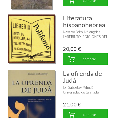
comprar
Literatura
hispanohebrea
Navarro Peiró, Mª Ángeles
LABERINTO, EDICIONES DEL
20,00 €
comprar
La ofrenda de
Judá
Ibn Sabbetay, Yehudá
Universidad de Granada
21,00 €
comprar