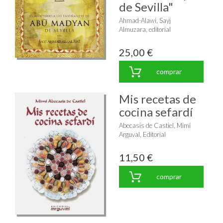
de Sevilla"
Ahmad-Alawi, Sayj
Almuzara, editorial
25,00 €
comprar
Mis recetas de
cocina sefardí
Abecasis de Castiel, Mimí
Arguval, Editorial
11,50 €
comprar