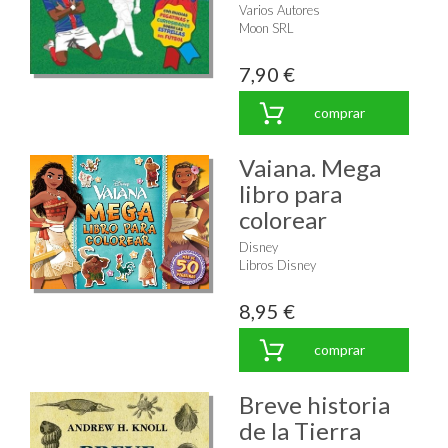
Varios Autores
Moon SRL
7,90 €
comprar
Vaiana. Mega
libro para
colorear
Disney
Libros Disney
8,95 €
comprar
Breve historia
de la Tierra