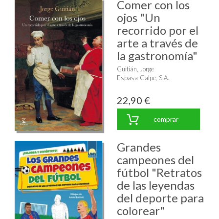
Comer con los
ojos "Un
recorrido por el
arte a través de
la gastronomía"
Guitián, Jorge
Espasa-Calpe, S.A.
22,90 €
comprar
Grandes
campeones del
fútbol "Retratos
de las leyendas
del deporte para
colorear"