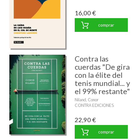
16,00 €
comprar
Contra las
cuerdas "De gira
con la élite del
tenis mundial... y
el 99% restante"
Niland, Conor
CONTRA EDICIONES
22,90 €
comprar