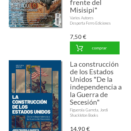
frente del
Misisipi"
Varios Autores
Desperta Ferro Ediciones
7,50 €
comprar
La construcción
de los Estados
Unidos "De la
independencia a
la Guerra de
Secesión"
Figuerola Garreta, Jordi
Shackleton Books
14,90 €