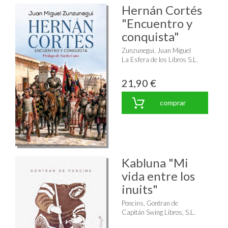
Hernán Cortés
"Encuentro y
conquista"
Zunzunegui, Juan Miguel
La Esfera de los Libros S.L.
21,90 €
comprar
Kabluna "Mi
vida entre los
inuits"
Poncins, Gontran de
Capitán Swing Libros, S.L.