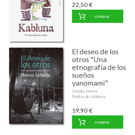
22,50 €
comprar
El deseo de los
otros "Una
etnografía de los
sueños
yanomami"
Limulja, Hanna
Pepitas de calabaza
19,90 €
comprar