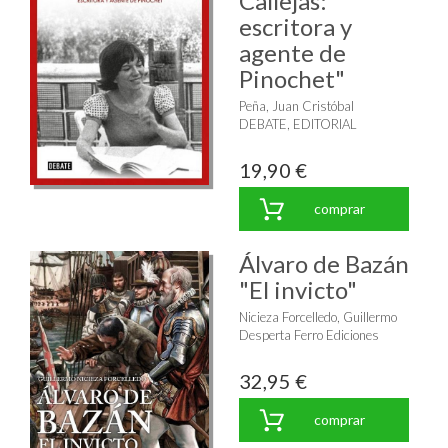
Callejas:
escritora y
agente de
Pinochet"
Peña, Juan Cristóbal
DEBATE, EDITORIAL
19,90 €
comprar
Álvaro de Bazán
"El invicto"
Nicieza Forcelledo, Guillermo
Desperta Ferro Ediciones
32,95 €
comprar