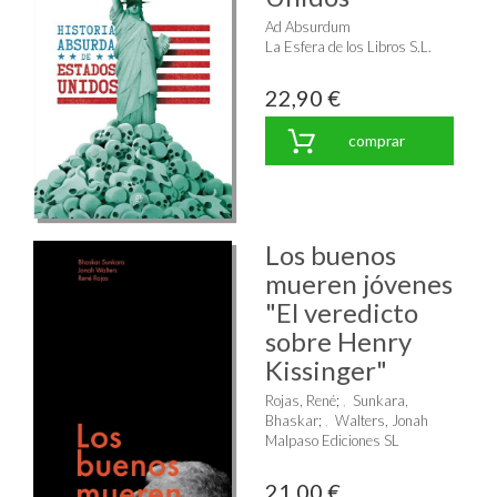
Ad Absurdum
La Esfera de los Libros S.L.
22,90 €
comprar
Los buenos
mueren jóvenes
"El veredicto
sobre Henry
Kissinger"
Rojas, René
;
Sunkara,
Bhaskar
;
Walters, Jonah
Malpaso Ediciones SL
21,00 €