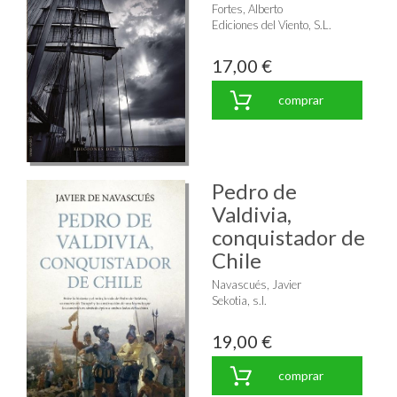
Fortes, Alberto
Ediciones del Viento, S.L.
17,00 €
comprar
Pedro de
Valdivia,
conquistador de
Chile
Navascués, Javier
Sekotia, s.l.
19,00 €
comprar