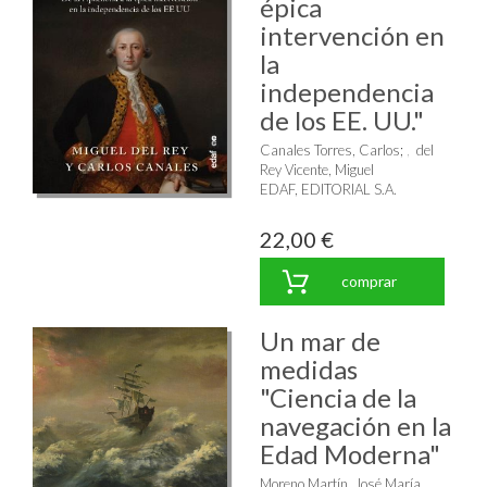
épica
intervención en
la
independencia
de los EE. UU."
Canales Torres, Carlos
;
del
Rey Vicente, Miguel
EDAF, EDITORIAL S.A.
22,00 €
comprar
Un mar de
medidas
"Ciencia de la
navegación en la
Edad Moderna"
Moreno Martín, José María