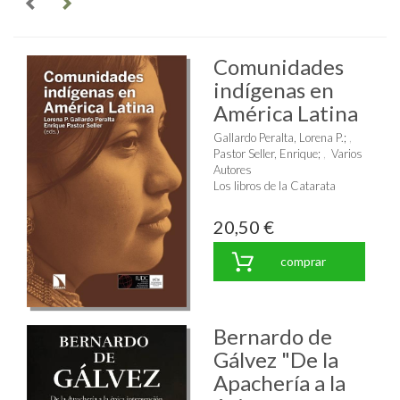
Comunidades
indígenas en
América Latina
Gallardo Peralta, Lorena P.
;
Pastor Seller, Enrique
;
Varios
Autores
Los libros de la Catarata
20,50 €
comprar
Bernardo de
Gálvez "De la
Apachería a la